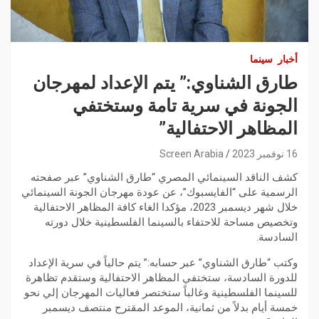
أخبار
سينما
طارق الشناوي:” يتم الإعداد لمهرجان
الجونة في سرية تامة وستختفي
المظاهر الاحتفالية”
16 نوفمبر 2023
Screen Arabia
كشف الناقد السينمائي المصري “طارق الشناوي” عبر صفحته
الرسمية على “الفايسبوك”، عن عودة مهرجان الجونة السينمائي
خلال شهر ديسمبر 2023، مؤكدا الغاء كافة المظاهر الاحتفالية
وتخصيص مساحة للاحتفاء بالسينما الفلسطينية خلال دورته
السادسة.
وكتب “طارق الشناوي” عبر حسابه:” يتم حالياً في سرية الإعداد
للدورة السادسة، ستختفي المظاهر الاحتفالية وستقدم تظاهرة
للسينما الفلسطينية وغالباً ستختصر فعاليات المهرجان إلي نحو
خمسة أيام بدلاً من ثمانية، الموعد المقترح منتصف ديسمبر