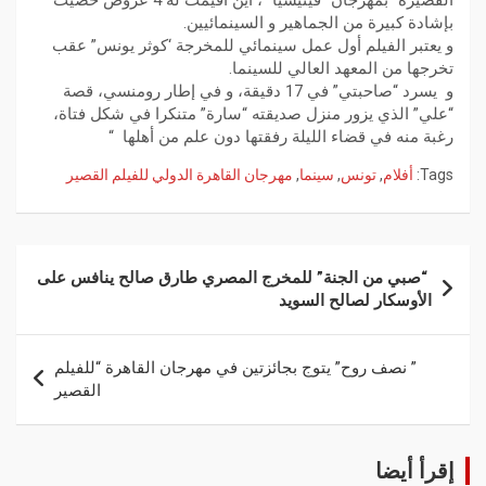
القصيرة” بمهرجان “فينيسيا” ، أين أقيمت له 4 عروض حضيت
بإشادة كبيرة من الجماهير و السينمائيين.
و يعتبر الفيلم أول عمل سينمائي للمخرجة ‘كوثر يونس” عقب
تخرجها من المعهد العالي للسينما.
و يسرد “صاحبتي” في 17 دقيقة، و في إطار رومنسي، قصة
“علي” الذي يزور منزل صديقته “سارة” متنكرا في شكل فتاة،
رغبة منه في قضاء الليلة رفقتها دون علم من أهلها “
Tags:
أفلام
,
تونس
,
سينما
,
مهرجان القاهرة الدولي للفيلم القصير
“صبي من الجنة” للمخرج المصري طارق صالح ينافس على
الأوسكار لصالح السويد
” نصف روح” يتوج بجائزتين في مهرجان القاهرة “للفيلم
القصير
إقرأ أيضا