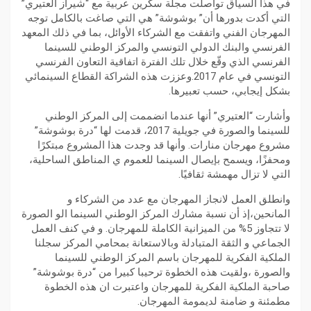
في هذا السياق تواصلت مجلة سكرين عربية مع “شيراز العتيري”
التي أكدت بدورها أن” بوشوشة” هي التي صاغت بالكامل توجه
المهرجان الفني واتفقت مع الشركاء الأوائل، بما في ذلك المعهد
الفرنسي والبنك الدولي التونسي والمركز الوطني للسينما
الفرنسي الذي وقّع خلال تلك الفترة اتفاقية التعاون الفرنسي
التونسي في عام 2017.وعززت هذه الشراكة القطاع السينمائي
بشكل إيجابي، حسب تعبيرها.
وأشارت “العتيري” أنها عندما انضممت إلى المركز الوطني
للسينما والصورة في جويلية 2017، قدمت لها “درة بوشوشة”
مشروع مهرجان منارات. وأنها قد وجدت هذا المشروع مبتكرًا
ومحفزًا، ويسمح بإيصال السينما للعموم ي المناطق الساحلية،
التي لا تزال مهمشة ثقافيًا.
وانطلق العمل لانجاز المهرجان مع عدد من الشركاء و
المانحين،إذ أن نسبة مشارك المركز الوطني السينما الو الصورة
لا تتجاوز 5% من الميزانية الكاملة للمهرجان. و في كنف العمل
الجماعي و الثقة المتبادلة وبالاستعانة بمحامي المركز سجلنا
الملكية الفكرية للمهرجان باسم المركز الوطني للسينما
والصورة ،ولقيت هذه الخطوة ترحيبا كبيرا من “درة بوشوشة”
صاحبة الملكية الفكرية للمهرجان واعتبرت ان هذه الخطوة
مطمئنة و ضامنة لديمومة المهرجان.