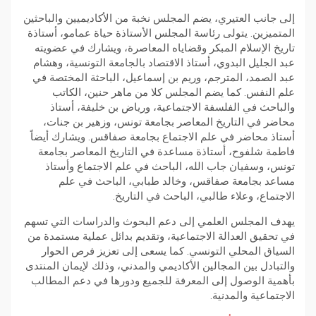
إلى جانب العتيري، يضم المجلس نخبة من الأكاديميين والباحثين
المتميزين. يتولى رئاسة المجلس الأستاذة حياة عمامو، أستاذة
تاريخ الإسلام المبكر وقضاياه المعاصرة، ويشارك في عضويته
عبد الجليل البدوي، أستاذ الاقتصاد بالجامعة التونسية، وهشام
عبد الصمد، المترجم، وريم بن إسماعيل، الباحثة المختصة في
علم النفس. كما يضم المجلس كلا من ماهر حنين، الكاتب
والباحث في الفلسفة الاجتماعية، ورياض بن خليفة، أستاذ
محاضر في التاريخ المعاصر بجامعة تونس، وزهير بن جنات،
أستاذ محاضر في علم الاجتماع بجامعة صفاقس. ويشارك أيضاً
فاطمة شلفوح، أستاذة مساعدة في التاريخ المعاصر بجامعة
تونس، وسفيان جاب الله، الباحث في علم الاجتماع وأستاذ
مساعد بجامعة صفاقس، وخالد طبابي، الباحث في علم
الاجتماع، وعلاء طالبي، الباحث في التاريخ.
يهدف المجلس العلمي إلى دعم البحوث والدراسات التي تسهم
في تحقيق العدالة الاجتماعية، وتقديم بدائل عملية مستمدة من
السياق المحلي التونسي. كما يسعى إلى تعزيز فرص الحوار
والتبادل بين المجالين الأكاديمي والمدني، وذلك لإيمان المنتدى
بأهمية الوصول إلى المعرفة للجميع ودورها في دعم المطالب
الاجتماعية والمدنية.