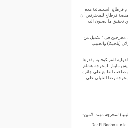
س “منصة قرطاج للمحترفين ” بورشتيها ” شبكة “و” تكميل” نشاطها ضمن الدورة 32 لأيام قرطاج السينمائية,هذه
ائية ومرحلة ما بعد الانتاج ، ومنذ نشأتها سنة 2014 ما إنفكت ” منصة قرطاج للمحترفين أن
من تحقيق ما يصبون اليه
وخلال الدورة 32 تواصلت أشغال المنصة من 1 إلى 3 نوفمبر 2021 بمشاركة 8 مخرجين في ” شبكة ” و 7 مخرجين في ” تكميل من
لان (بلجيكا) والحبيب
ولية للفرنكوفنية وقدرها
 الروائي الطويل (المغرب) هايش مايش لمخرجه هشام
ي Dar El Bacha sur la Voie des Lumières لمخرجه نوفل صاحب الطابع على جائزة
ن الفسفاط لمخرجه رضا التليلي على
جائزة المركز الوطني للسينما والصورة وقدرها 10 ألاف دينار تونسي وفاز بها فيلم Dar El Bacha sur la Voie des Lumières :