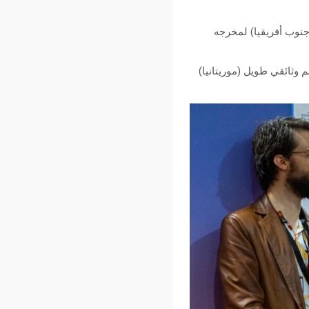
THE KILLING OF A BEA : فيلم روائي طويل (جنوب أفريقيا) لمخرجه
Durban THE MISSING CAMEL (prestation de participation à Durban FilmM) : فيلم وثائقي طويل (موريتانيا)