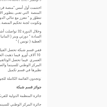
تتطوّر و ” تتعزز مع تتالي ا
وتكونت لجنة تحكيم المنصة
السادة ” دورثي وينر ( المان
العطية ( تونس ) “
ففي قسم شبكة تحصل الفيلم ا
نظيرها في قسم تكميل
:وتجدون القائمة الكاملة للجو
جوائز قسم شبكة
جائزة المنظمة الدولية للفرنكوفنية وقدرها 10 ألاف أورو فاز بها شريط دونقا وهو في