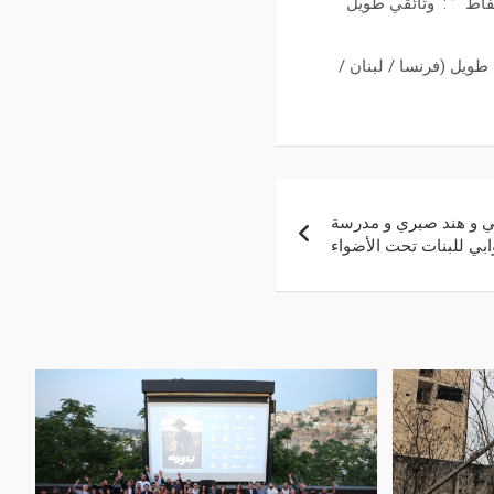
Malmoe Arab Film Festiva) لفيلم ” لون الفسفاط ” : وثائقي طويل
يلم روائي طويل (فرنسا / لبنان /
ئي و هند صبري و مدرسة
ابي للبنات تحت الأضواء