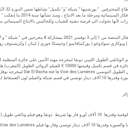
اختتمت أول أم
المنصة التي تعنى بتطوير الافكار السينم
لدورات لأنها تحولت الى فرصة ذهبية للشباب وللحالمين بالانتاج السينمائي 
…
يا ) وبوكاري سوادوغو ( بوركينافاسو ) وجيسكا خوري ( لبنان ) وكريستوف رو
لوثائقي الطويل الليبي دونقا لمخرجه مهند الأمين على جائزة المنظمة الد
10 ألاف أورو. فيما ذهبت الجائزة في قسم تكميل وقيمتها 10000 € للفيلم
العسري فيما تحصل الوثائقي الطويل التونس
المركز الوطني للسينما والصورة وقدرها 10 ألاف دينار تونسي في قسم شبكة والفيلم لو
ائز
لم وثائقي طويل (ليبيا) لمخرجه مهند الأمين-