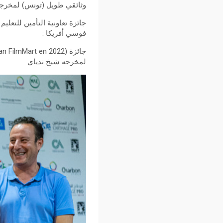
وثائقي طويل (تونس) لمخرج
فوسي أفريكا :
لمخرجه شيخ ندياي