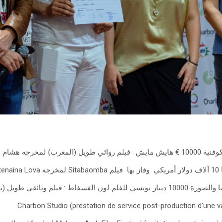
 لمخرجه هشام العسري
Nan
ي طويل (تونس) لمخرجه رضا التليلي