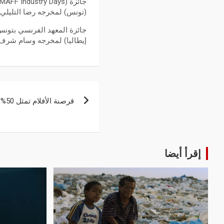
(تونس) لمخرجه رضا التليلي
إيطاليا) لمخرجه وسام شرف
قرصنة الأفلام تمثل 50% من حجم المعاملات في إفريقيا
إقرأ أيضا