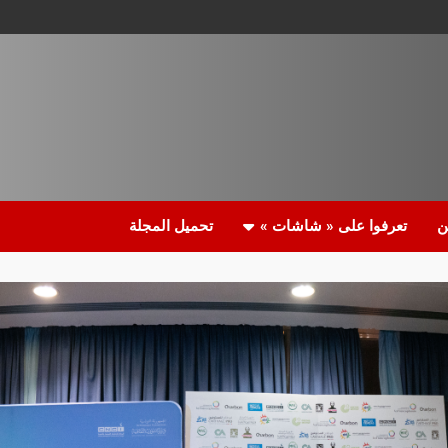
ن
تعرفوا على « شاشات »
تحميل المجلة