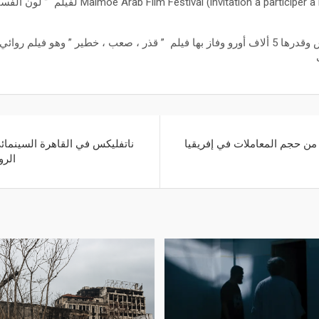
جائزة l (invitation à participer à MAFF Industry Days
جائزة المعهد الفرنسي بتونس وقدرها 5 ألاف أورو وفاز بها فيلم ” قذر ، صعب ، خطير ” وهو ف
ناتفليكس في القاهرة السينما
الرو