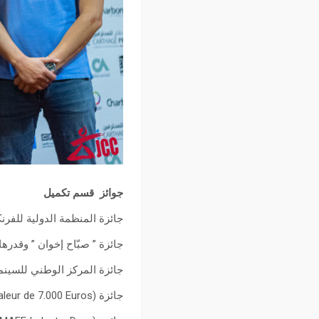
جوائز قسم تكميل
جائزة المنظمة الدولية للفرنكوفنية 10000 € هايش مايش : فيلم روائي طويل (المغرب)
جائزة ” صبّاح إخوان ” وقدرها 10 آلاف دولار أمريكي وفاز بها فيلم Sitabaomba لمخرجه tenaina Lova
جائزة المركز الوطني للسينما والصورة 10000 دينار تونسي للفلم لون الفسفاط : فيلم وثائق
جائزة Charbon Studio (prestation de service post-production d’une valeur de 7.000 Euros)