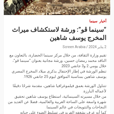
أخبار
سينما
“سينما ڨو”: ورشة لاستكشاف ميراث
المخرج يوسف شاهين
2 يناير 2024
Screen Arabia
تقيم وزارة الثقافة، من خلال مركز سينما الحضارة، بالتعاون مع
الناقد محمد رمضان حسين، ورشة مجانية بعنوان “سينما ڨو”،
خلال يومي 2 و3 جانفي 2023.
تنظم الورشة في إطار الإحتفال بذكرى ميلاد المخرج المصري
يوسف شاهين بمناسبة الموافق ليوم 25 جانفي 1926.
تتناول الورشة بعمق فيلموغرافيا شاهين، مقدمة شرحًا دقيقًا
لأعماله البارزة.
من خلال مسيرته السينمائية، استطاع يوسف شاهين تحقيق
شهرة واسعة على الساحة العربية والعالمية، فضلا عن العديد من
النجاحات والتتويجات في عالم السينما.
كما أنه عرف بشغفه الفريد في تسليط الضوء على حياته