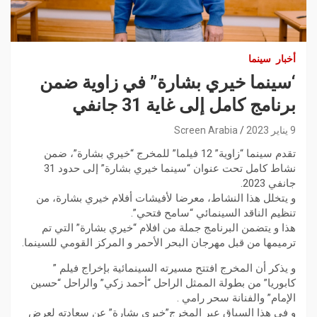
أخبار
سينما
‘سينما خيري بشارة” في زاوية ضمن
برنامج كامل إلى غاية 31 جانفي
9 يناير 2023
Screen Arabia
تقدم سينما “زاوية” 12 فيلما” للمخرج “خيري بشارة”، ضمن
نشاط كامل تحت عنوان “سينما خيري بشارة” إلى حدود 31
جانفي 2023.
و يتخلل هذا النشاط، معرضا لأفيشات أفلام خيري بشارة، من
تنظيم الناقد السينمائي “سامح فتحي”.
هذا و يتضمن البرنامج جملة من افلام “خيري بشارة” التي تم
ترميمها من قبل مهرجان البحر الأحمر و المركز القومي للسينما.
و يذكر أن المخرج افتتح مسيرته السينمائية بإخراج فيلم ”
كابوريا” من بطولة الممثل الراحل “أحمد زكي” والراحل “حسين
الإمام” والفنانة سحر رامي .
و في هذا السياق عبر المخرج”خيري بشارة” عن سعادته لعرض