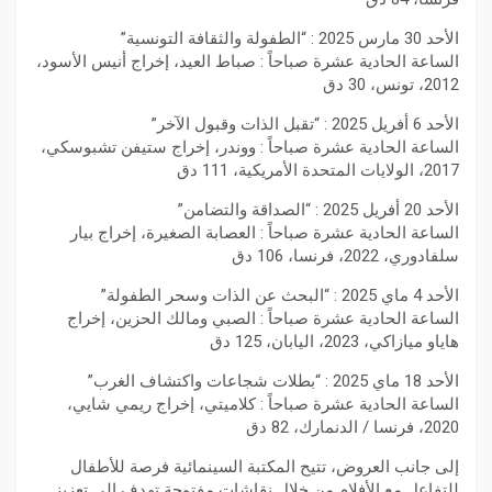
الأحد 30 مارس 2025 : “الطفولة والثقافة التونسية”
الساعة الحادية عشرة صباحاً : صباط العيد، إخراج أنيس الأسود،
2012، تونس، 30 دق
الأحد 6 أفريل 2025 : “تقبل الذات وقبول الآخر”
الساعة الحادية عشرة صباحاً : ووندر، إخراج ستيفن تشبوسكي،
2017، الولايات المتحدة الأمريكية، 111 دق
الأحد 20 أفريل 2025 : “الصداقة والتضامن”
الساعة الحادية عشرة صباحاً : العصابة الصغيرة، إخراج بيار
سلفادوري، 2022، فرنسا، 106 دق
الأحد 4 ماي 2025 : “البحث عن الذات وسحر الطفولة”
الساعة الحادية عشرة صباحاً : الصبي ومالك الحزين، إخراج
هاياو ميازاكي، 2023، اليابان، 125 دق
الأحد 18 ماي 2025 : “بطلات شجاعات واكتشاف الغرب”
الساعة الحادية عشرة صباحاً : كلاميتي، إخراج ريمي شايي،
2020، فرنسا / الدنمارك، 82 دق
إلى جانب العروض، تتيح المكتبة السينمائية فرصة للأطفال
للتفاعل مع الأفلام من خلال نقاشات مفتوحة تهدف إلى تعزيز