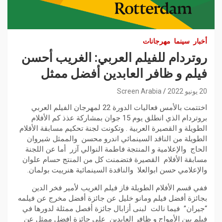
أخبار
سينما
مهرجانات
روتردام للفيلم العربي: الغريب أحسن
فيلم و ظافر العابدين أفضل ممثل
20 يونيو 2022
Screen Arabia
اختتمت بالأمس فعاليات الدورة 22 لمهرجان الفيلم العربي
بروتردام الذي انطلق يوم 15 جوان بمشاركة عذذ كم الأفلام
الطويلة و القصيرة العربية . وتكونت لجنة تحكيم مسابقة الأفلام
الطويلة من الناقد السينمائي اندرو محسن والممثل شيروان
الحاج والإعلامية و المنتجة فاطمة النوالي آزر أما عن اللجنة
مسابقة الأفلام القصيرة فتضمنت كل من المنتج حسام علوان
والإعلامي حسن ابوالعلا والناقدة السينمائية هنرييت بولمان.
ففي قسم الأفلام الطويلة فاز فيلم الغريب لأمير فخر الدين
بجائزة أفضل فيلم ومانو خليل عن جائزة أفضل مخرج عن فيلمه
“جيران” فيما نالت لبنى أزابال جائزة أفصل ممثلة لدورها في
فيلم بين الأمواج و ظافر العابدين على جائزة افضل ممثل عن