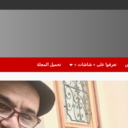
ن
تعرفوا على « شاشات »
تحميل المجلة