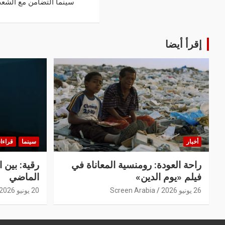
سينما التضامن مع الشع
إقرأ أيضا
أخبار
سينما
قراءا
راحة العودة: رومنسية المعاناة في
رقية: بين 
فيلم «يوم الدين»
الماضي
26 يونيو 2026
Screen Arabia
20 يونيو 2026