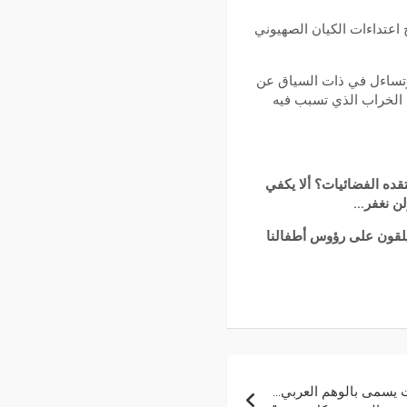
اعتداءات الكيان الصهيوني
ستنكر لهدوء العرب وعدم مبالاتهم لما بحدث من مجازر في غزة منذ السابع من أكتوبر 2023. وتساءل في ذات السياق عن
 الخراب الذي تسبب فيه
قده الفضائيات؟ ألا يكفي
لن نغفر…
 يلقون على رؤوس أطفالنا
ت يسمى بالوهم العربي…