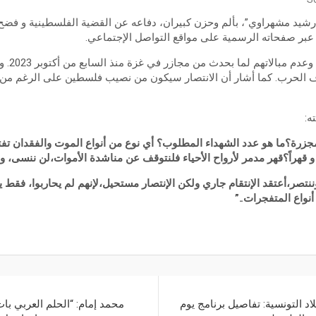
شيد مشهراوي”، بألم وحزن كبيران، دفاعه عن القضية الفلسطينية و فضح 
عبر صفحاته الرسمية على مواقع التواصل الإجتماعي.
هذا وقد ا
ف الحرب. كما أشار أن الانتصار سيكون من نصيب فلسطين على الرغم من
ه:
لمجزرة؟ما هو عدد الشهداء المطلوب؟ أي نوع من أنواع الموت والفقدان تفت
قهراً؟قهر مدمر لأرواح الأحياء فلنتوقف عن مناشدة الأموات،لن ننسى، و
ننتصر،أعتقد الإنتقام جاري ولكن الإنتصار مستحيل،لإنهم لم يحاربوا، فقط
واع المتفجرات..”
 التونسية: تفاصيل برنامج يوم
محمد إمام: “الحلم العربي با