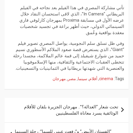
تأتي مشاركة المصري في هذا الفيلم بعد نجاحه في الفيلم
البريطاني “In Camera”، الذي لاقى استحسان النقاد خلال
عرضه الأول في مسابقة Proxima بمهرجان كارلوفي فاري
السينمائي الدولي، حيث أظهر براعة في تجسيد شخصيات
معقدة بواقعية وعُمق.
وفي ظل تسلق سلم النجومية، يواصل المصري تصوير فيلم
“Giant”، الذي يستعرض قصة صعود الملاكم الأسطوري نسيم
حميد من شوارع شيفيلد إلى قمة عالم الملاكمة، مجسدا رحلة
تتخطى العقبات الاجتماعية والثقافية، منها الإسلاموفوبيا
والعنصرية التي شهدتها بريطانيا في الثمانينيات والتسعينيات.
Tags:
cinema
,
أفلام
,
سينما
,
مصر
,
مهرجان
تحت شعار “العدالة؟”.. مهرجان الجزيرة بلقان للأفلام
الوثائقية يسرد معاناة الفلسطينيين
“الفستان الأبيض” و”رفعت عيني للسما”: رحلة السينما