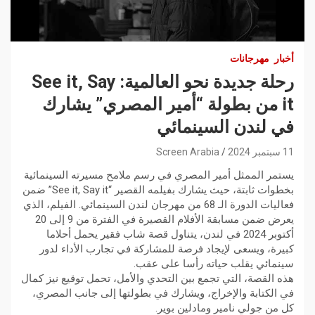
أخبار
مهرجانات
رحلة جديدة نحو العالمية: See it, Say
it من بطولة “أمير المصري” يشارك
في لندن السينمائي
11 سبتمبر 2024
Screen Arabia
يستمر الممثل أمير المصري في رسم ملامح مسيرته السينمائية
بخطوات ثابتة، حيث يشارك بفيلمه القصير “See it, Say it” ضمن
فعاليات الدورة الـ 68 من مهرجان لندن السينمائي. الفيلم، الذي
يعرض ضمن مسابقة الأفلام القصيرة في الفترة من 9 إلى 20
أكتوبر 2024 في لندن، يتناول قصة شاب فقير يحمل أحلاما
كبيرة، ويسعى لإيجاد فرصة للمشاركة في تجارب الأداء لدور
سينمائي يقلب حياته رأسا على عقب.
هذه القصة، التي تجمع بين التحدي والأمل، تحمل توقيع نيز كمال
في الكتابة والإخراج، ويشارك في بطولتها إلى جانب المصري،
كل من جولي نامير ومادلين بوير.