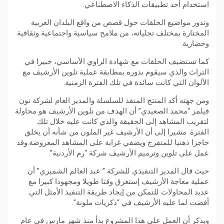
استخدام أحد تطبيقات الذكاء الاصطناعي.
وتدور مواضيع الحلقات حول قصص من واقع البلدان العربية
المختارة بمختلف تجلياته، من ملامح سياسية واجتماعية وثقافية
وحضارية.
كما تستضيف الحلقات مع شهادة الراوي الأساسي، خبيرا في
التراث والذي سيقوم بدوره بمطابقة عملية تلوين الأرشيف مع
الألوان التي كانت سائدة في تلك الفترة الزمنية.
ومن جهته أكد المنتج المنفذ للسلسلة والمدير العام لشركة نون
فيلمز “محمد الصعيدي” أن الهدف من تلوين الأرشيف هو محاولة
لتقريب المشاهد إلى الحقيقة والذي كانت عليه خلال تلك
الفترة. مشيرا إلى أن الأرشيف غير الملون من شأنه أن يخلق
حاجزا ذهنيا للمتفرج ويضفي غرابة على المشاهد المعروضة.وقد
عمل على تلوين وترميم الأرشيف شركة “رم الأردنية”.
حيث قال المدير التنفيذي للشركة ” عبد العالم الشميري” أن
عملية معاجة الأرشيف إستغرق وقتا طويلا ومجهودا كبيرا مع
عديد المحاولات للتمكن من إيجاد طريقة التنفيذ الأمثل التي
أفضت لما عليه الأرشيف في “ذكريات ملونة”.
ويذكر أن العمل على هذا المشروع بدأ منذ شهر مارس في عام