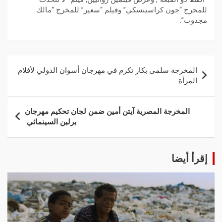
للمخرج “جون كراسينسكي” وفيلم “سعير” للمخرج “مالك
مجدوب”.
المخرجة سلمى بكار تكرم في مهرجان أسوان الدولي لأفلام
المرأة
المخرجة المصرية آيتن أمين ضمن لجان تحكيم مهرجان
برلين السينمائي
إقرأ أيضا