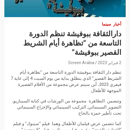
أخبار
سينما
دارالثقافة ببوفيشة تنظم الدورة
التاسعة من “تظاهرة أيام الشريط
القصير ببوفيشة”
2 فبراير 2023
Screen Arabia
تنظم دار الثقافة ببوفيشة الدورة التاسعة من “تظاهرة أيام
الشريط القصير” الذي ينطلق بداية من يوم السبت 4 إلى غاية 7
فيفري 2023، أين سيتم عرض مجموعة من الأفلام القصيرة
الموجهة للأطفال.
وتتضمن التظاهرة مجموعة من الورشات في كتابة السيناريو,
التصوير السينمائي, التركيب السينمائي والإخراج السينمائي
تحت تأطير حمزة بالحاج
كما تتضمن عرض فيلمان للأطفال وهما فيلم “سينوك” و فيلم
“القط ذو القبعة”, وعرض فيلمين روائيين, فيلم “لا تتحدث”