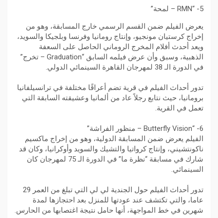
5- “RMN – لمحة”
يعرض الفيلم ضمن القسم الرسمي خارج المسابقة، وهو من
إخراج كرستيان مونجيو، وإنتاج رومانيا وفرنسا وبلجيكا والسويد،
ويعد أحدث أفلام المخرج الروماني الحاصل على السعفة
الذهبية، وسبق وأن عرض فيلمه السابق “Graduation – تخرج”
في الدورة الـ 38 لمهرجان القاهرة السينمائي الدولي.
تدور أحداث الفيلم في قرية تضم أعراقًا مختلفة في ترانسيلفانيا
برومانيا، حيث نتابع رجلاً عاد من ألمانيا وعشيقته السابقة التي
تعمل في القرية.
6- “Butterfly Vision – منظور الفراشة”
الفيلم يعرض ضمن المسابقة الدولية، وهو من إخراج ماكسيم
ناكونتشيني، وإنتاج كرواتيا والتشيك والسويد وأوكرانيا، وكان قد
شارك في مسابقة “نظرة ما” في الدورة الـ 75 لمهرجان كان
السينمائي.
تدور أحداث الفيلم حول الجندية لي لي التي تبلغ من العمر 29
عاما، والتي تكتشف عند عودتها للمنزل بعد احتجازها لمدة
شهرين في خط المواجهة، أنها حامل نتيجة اغتصابها من الحارس.