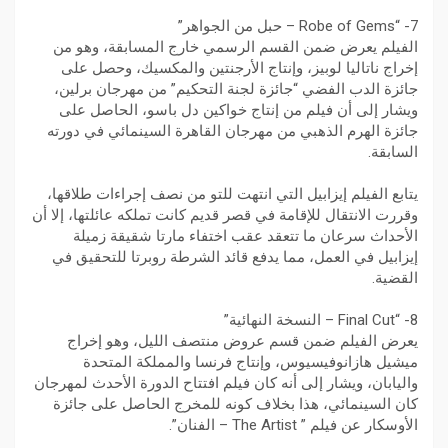
7- “Robe of Gems – حبل من الجواهر”
الفيلم يعرض ضمن القسم الرسمي خارج المسابقة، وهو من
إخراج ناتاليا لوبيز، وإنتاج الأرجنتين والمكسيك، وحصل على
جائزة الدب الفضي “جائزة لجنة التحكيم” من مهرجان برلين،
ويشار إلى أن فيلم من إنتاج خواكين دل باسو، الحاصل على
جائزة الهرم الذهبي من مهرجان القاهرة السينمائي في دورته
السابقة.
يتابع الفيلم إيزابيل التي انتهت للتو من نصف إجراءات طلاقها،
وقررت الانتقال للإقامة في قصر قديم كانت تملكه عائلتها، إلا أن
الأحداث سرعان ما تتعقد عقب اختفاء مارتا شقيقة زميلة
إيزابيل في العمل، مما يدفع قائد الشرطة روبرتا للتحقيق في
القضية.
8- “Final Cut – النسخة النهائية”
يعرض الفيلم ضمن قسم عروض منتصف الليل، وهو إخراج
ميشيل هازانوفيسيوس، وإنتاج فرنسا والمملكة المتحدة
واليابان، ويشار إلى أنه كان فيلم افتتاح الدورة الأحدث لمهرجان
كان السينمائي، هذا بخلاف كونه للمخرج الحاصل على جائزة
الأوسكار عن فيلم ” The Artist – الفنان”.