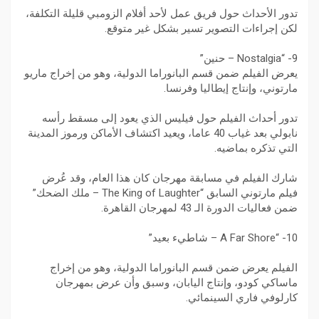
تدور الأحداث حول فريق عمل لأحد أفلام الزومبي قليلة التكلفة،
لكن إجراءات التصوير تسير بشكل غير متوقع.
9- “Nostalgia – حنين”
يعرض الفيلم ضمن قسم البانوراما الدولية، وهو من إخراج ماريو
مارتوني، وإنتاج إيطاليا وفرنسا.
تدور أحداث الفيلم حول فيليس الذي يعود إلى مسقط رأسه
نابولي بعد غياب 40 عاما، ويعيد اكتشاف الأماكن ورموز المدينة
التي تذكره بماضيه.
شارك الفيلم في مسابقة مهرجان كان هذا العام، وقد عُرض
فيلم مارتوني السابق “The King of Laughter – ملك الضحك”
ضمن فعاليات الدورة الـ 43 لمهرجان القاهرة.
10- “A Far Shore – شاطيء بعيد”
الفيلم يعرض ضمن قسم البانوراما الدولية، وهو من إخراج
ماساكي كودو، وإنتاج اليابان، وسبق وأن عرض بمهرجان
كارلوفي فاري السينمائي.