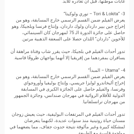
غابات موطنها، قبل أن تغادره للأبد.
3- “Tori & Lokita – توري ولوكيتا”
يعرض الفيلم ضمن القسم الرسمي خارج المسابقة، وهو من
إخراج جين بيير داردان ولوك داردان، وإنتاج فرنسا وبلجيكا، وهو
حاصل على جائزة الدورة الـ 75 لمهرجان كان السينمائي،
للأخوين “داردان” اللذان حصلا على السعفة الذهبية مرتين.
تدور أحداث الفيلم في بلجيكا، حيث يقرر شاب وفتاة مراهقة أن
يسافران بمفردهما من إفريقيا إلا أنهما يواجهان ظروفًا قاسية.
4- “Utama – المبدأ”
يعرض الفيلم ضمن القسم الرسمي خارج المسابقة، وهو من
إخراج أليخاندرو لوايزا جريسي، وإنتاج بوليفيا وأوروجواي
وفرنسا، والفيلم حاصل على الجائزة الكبرى في المسابقة
الدولية للأفلام الروائية في مهرجان صندانس، وجائزة الجمهور
من مهرجان ترانسلفانيا.
تدور أحداث الفيلم في المرتفعات البوليفية، حيث يعيش زوجان
مسنان حياة روتينية منذ سنوات عديدة، لكنهما يتعرضان
لمشكلة كبيرة وغير مألوفة نتيجة حدوث جفاف، مما يضعهما في
مواجهة قاسية مع الطبيعة.