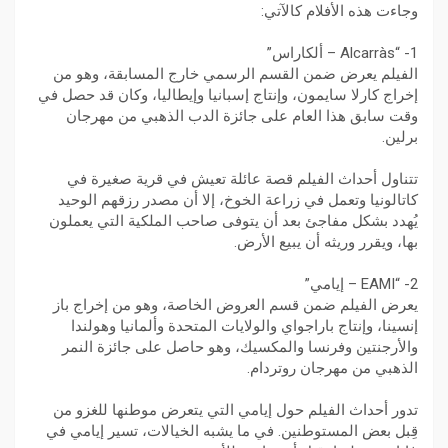
وجاءت هذه الأفلام كالآتي:
1- “Alcarràs – ألكاراس”
الفيلم يعرض ضمن القسم الرسمي خارج المسابقة، وهو من
إخراج كارلا سايمون، وإنتاج إسبانيا وإيطاليا، وكان قد حصل في
وقت سابق هذا العام على جائزة الدب الذهبي من مهرجان
برلين.
تتناول أحداث الفيلم قصة عائلة تعيش في قرية صغيرة في
كاتالونيا وتعمل في زراعة الخوخ، إلا أن مصدر رزقهم الوحيد
يُهدد بشكل مفاجئ بعد أن يتوفى صاحب الملكية التي يعملون
بها، ويقرر وريثه أن يبيع الأرض.
2- “EAMI – إيامي”
يعرض الفيلم ضمن قسم العروض الخاصة، وهو من إخراج باز
إنسينا، وإنتاج باراجواي والولايات المتحدة وألمانيا وهولندا
والأرجنتين وفرنسا والمكسيك، وهو حاصل على جائزة النمر
الذهبي من مهرجان روتردام.
تدور أحداث الفيلم حول إيامي التي يتعرض موطنها للغزو من
قِبل بعض المستوطنين. في ما يشبه الخيالات، تسير إيامي في