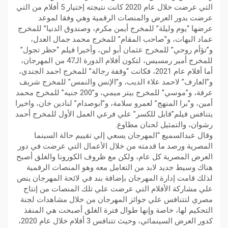
التي عرضت خلال عام 2020 كانت نتيجته إختيار 5 أفلام من التي
عرضت بدور العرض والمنصات الرقمية وهي وفقا لموعد
عرضها “يوم وليلة” للمخرج أيمن مكرم، وصندوق الدنيا” للمخرج
عماد البهات، و”صاحب المقام” للمخرج محمد جمال العدل،
و”تؤأم روحي” للمخرج عثمان أبو لبن، وأخيرا فيلم “حظر تجول”
للمخرج أمير رمسيس، لتكون أفلام الدورة الـ47 من المهرجان،
أما أفلام عام 2021، فكانت “وقفة رجالة” للمخرج احمد الجندي،
و”العارف” لاحمد علاء الديب، و”الإنس والنمس” للمخرج شريف
عرفة، و”موسي” للمخرج بيتر ميمي، و”200 جنيه” للمخرج محمد
أمين، و”برا المنهج” لعمرو سلامة، و”ابوصدام” لنادين خان، واخيرا
يتنافس فيلم”قابل للكسر” علي فرعي العمل الأول للمخرج أحمد
رشوان، والتمثيل لحنان مطاوع.
وقال عبدالسميع “المهرجان يسعي إلي تقييم حالة السينما
المصرية ورصد ما قدمته من خلال الأعمال التي عرضت في دور
العرض المصرية كل عام، ولكن مع ظروف الكورونا والغلق أصبح
هناك وسيط جديد لابد من التعامل معه وهو المنصات الرقمية
لذلك قامت إدارة المهرجان بإضافة بند في لائحة المهرجان ينص
علي مشاركة الأفلام التي عرضت علي تلك المنصات من إنتاج
مصري لتتنافس علي جوائز المهرجان من خلال مشاهدات لجنة
التحكيم لها، خاصة وإنها طوال فترة الغلق أصبحت هي المنفذ
كدور العرض السينمائي، وحيث تتنافس 3 أفلام خلال عام 2020،