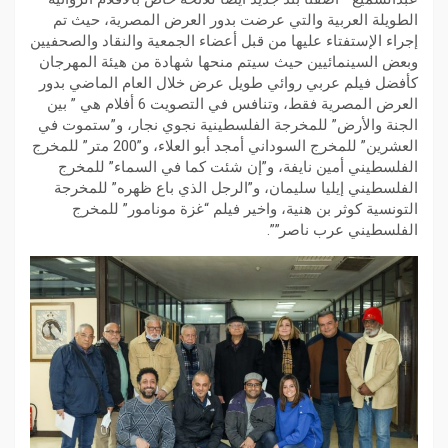
الطويلة العربية والتي عرضت بدور العرض المصرية، حيث تم
إجراء الإستفتاء عليها من قبل أعضاء الجمعية والنقاد والصحفيين
وبعض السينمائيين حيث سيتم منحها شهادة من هيئة المهرجان
كأفضل فيلم عربي روائي طويل عرض خلال العام الماضي بدور
العرض المصرية فقط، وتنافس في التصويت 6 أفلام هي ” بين
الجنة والأرض” للمخرجة الفلسطينية نجوي نجار، و”ستموت في
العشرين” للمخرج السوداني أمجد أبو العلاء، و”200 متر” للمخرج
الفلسطيني أمين نايفة، و”إن شئت كما في السماء” للمخرج
الفلسطيني إيليا سليمان، و”الرجل الذي باع ظهره” للمخرجة
التونسية كوثر بن هنية، واخير فيلم “غزة مونامور” للمخرج
الفلسطيني عرب ناصر””.