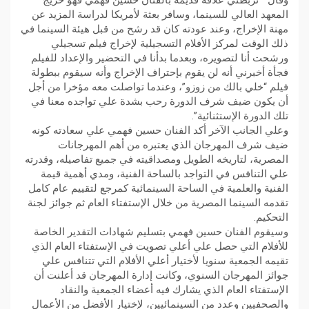
وقال ” تربطني علاقة قديمة بالفنان حسين فهمي فهو خريج
المعهد العالي للسينما، وسافر بعثة لأمريكا لدراسة المزيد عن
مهنة الإخراج، وعند عودته كان قد رشح من قبل هيئة السينما في
ذلك الوقت لمركز الأفلام التسجيلية لإخراج فيلم تسجيلي
ورشحت أنا لتصويره، وبعدما بدأنا في التحضير والإعداد للفيلم
فجأة أخبرني أنه لن يقوم بإحتراف الإخراج وأنه سيقوم ببطولة
فيلم “خلي بالك من زوزو”، وعندما تواصلت معه مؤخرا من أجل
أن يكون ضيف شرف الدورة رحب بشدة علي تواجده معنا في
تلك الدورة الإستثنائية”.
وعلي الجانب الآخر أكد الفنان حسين فهمي علي سعادته كونه
ضيف شرف المهرجان الذي يعتبره من أهم المهرجانات
المصرية، لتاريخه الطويل ومصداقيته في جميع تفاصيله، وقدرته
علي التنافس في التواجد بالساحة الفنية، ومدي أهمية قيمة
الفنية والعلمية في الساحة السينمائية كمرجع لتقييم عام كامل
تقدمه السينما المصرية من خلال الإستفتاء العام ثم جوائز لجنة
التحكيم.
وسيقوم الفنان حسين فهمي بتسليم شهادات التقدير الخاصة
للأفلام التي حصل علي أعلي تصويت في الإستفتاء العام الذي
تقيمه الجمعية سنويا لأختيار أعلي الأفلام التي تتنافس علي
جوائز المهرجان السنوي، وكانت إدارة المهرجان قد أعلنت أن
الإستفتاء العام الذي يشارك فيه أعضاء الجمعية والنقاد
والصحفيين وعدد من السينمائيين، لإختيار الأفضل من الأعمال