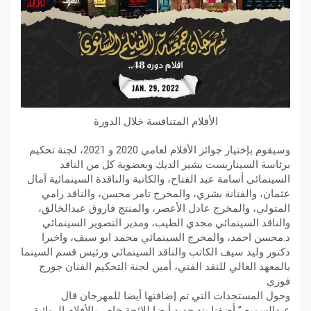
الأفلام المتنافسة خلال الدورة
وسيقوم بإختيار جوائز الأفلام لعامي 2020 و 2021، لجنة تحكيم
برئاسة السيناريست بشير الديك وبعضوية كل من الناقد
السينمائي أسامة عبد الفتاح، والكاتبة والناقدة السينمائية آمال
عثمان، والفنانة بشري، والمخرج تامر محسن، والناقد رامي
المتولي، والمخرج عادل الأعصر، والمنتج فاروق عبدالخالق،
والناقد السينمائي مجدي الطيب، ومدير التصوير السينمائي
د.محسن احمد، والمخرج السينمائي محمد ابو سيف، واخيرا
دكتور وليد سيف الكاتب والناقد السينمائي ورئيس قسم السينما
بالمعهد العالي للنقد الفني، أمين لجنة التحكيم الفنان جورج
فوزي
وحول المستجدات التي تم إضافتها أيضا للمهرجان قال
عبدالسميع ” أضفنا بند جديد أيضا للائحة خاص بالأفلام الروائية