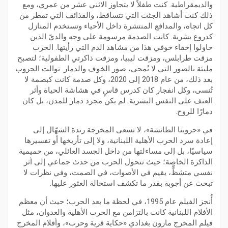
والديمقراطية. كنت طفلاً لا يتجاوز الاثني عشر من عمري، ومع
ذلك كنت أشاهد الجثث التي تتساقط، والقذائف التي تمطر من
كل اتجاه، والمدافع المنتشرة داخل الأحياء وتستخدم المنازل
كدروع بشرية. كانت الصدمة مرسومة على وجه والديّ الذين
حاولوا إخفاء خوفي هذا من مشاهد الدم التي رأيتها. الحرب
مزقت طرابلس، ومزقت ليبيا، ومزقت ذاكرتي الطفولية؛ لتصبح
مليئة بالصور التي لا تُمحى، صور الخوف والدمار. توالت الحروب
بعد ذلك، من عام 2018 إلى 2020، وكل صدمة كانت كبصمة لا
تُنسى، وكل انفجار كان كدرس قاسٍ في هشاشة الحياة وأثر
العنف على النفس البشرية. لم يكن مجرد دمار للمدن، بل كان
دمارًا للروح.
​في «حروبنا الطائشة»، لا تسعى المخرجة رندة الشهّال إلى
إعادة سرد الحرب الأهلية اللبنانية، ولا إلى تأريخها أو تفسيرها
سياسيًا، بل إلى مساءلتها من داخل الجسد العائلي، من حميمية
الذاكرة الخاصة؛ حيث تتحول الحرب من حدث جماعي إلى أثر
نفسي متشظٍّ، يقيم في الأصوات، في الصمت، وفي نظرات لا
تبحث عن أجوبة بقدر ما تكشف استحالة العثور عليها.
أُنجز الفيلم عام 1995، في لحظة ما بعد الحرب؛ حيث أن معظم
الأفلام اللبنانية كانت بالتزامن مع الحرب الأهلية والعدوان، مثل
فيلم المخرج مارون بغدادي «حكاية قرية وحرب»، وأفلام المخرج