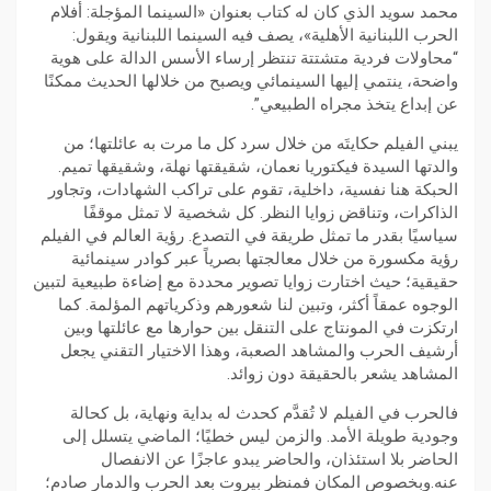
محمد سويد الذي كان له كتاب بعنوان «السينما المؤجلة: أفلام
الحرب اللبنانية الأهلية»، يصف فيه السينما اللبنانية ويقول:
“محاولات فردية متشتتة تنتظر إرساء الأسس الدالة على هوية
واضحة، ينتمي إليها السينمائي ويصبح من خلالها الحديث ممكنًا
عن إبداع يتخذ مجراه الطبيعي”.
​يبني الفيلم حكايتَه من خلال سرد كل ما مرت به عائلتها؛ من
والدتها السيدة فيكتوريا نعمان، شقيقتها نهلة، وشقيقها تميم.
الحبكة هنا نفسية، داخلية، تقوم على تراكب الشهادات، وتجاور
الذاكرات، وتناقض زوايا النظر. كل شخصية لا تمثل موقفًا
سياسيًا بقدر ما تمثل طريقة في التصدع. رؤية العالم في الفيلم
رؤية مكسورة من خلال معالجتها بصرياً عبر كوادر سينمائية
حقيقية؛ حيث اختارت زوايا تصوير محددة مع إضاءة طبيعية لتبين
الوجوه عمقاً أكثر، وتبين لنا شعورهم وذكرياتهم المؤلمة. كما
ارتكزت في المونتاج على التنقل بين حوارها مع عائلتها وبين
أرشيف الحرب والمشاهد الصعبة، وهذا الاختيار التقني يجعل
المشاهد يشعر بالحقيقة دون زوائد.
​فالحرب في الفيلم لا تُقدَّم كحدث له بداية ونهاية، بل كحالة
وجودية طويلة الأمد. والزمن ليس خطيًا؛ الماضي يتسلل إلى
الحاضر بلا استئذان، والحاضر يبدو عاجزًا عن الانفصال
عنه.وبخصوص المكان فمنظر بيروت بعد الحرب والدمار صادم؛