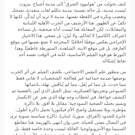
كيف تحولت من “هوليوود الشرق” إلى مدينة أشباح. بيروت
ليست مدينة، بل حالة نفسية: مدينة تتكلم لغات متعددة، تضحك
وتغضب وتكره في اللقطة نفسها، مدينة لا تريد أن تُتذكَّر، لكنها لا
تكفّ عن الظهور. هنا الأرشيف من الحرب الأهلية اللبنانية
والمقابلات، لكن المقابلة هنا ليست أداة صحفية، بل مساحة
اعتراف. الكاميرا لا تُحاكم، ولا تُبرّر، بل تصغي. هذا الاختيار
الإخراجي يعكس موقفًا أخلاقيًا: المخرجة لا تضع نفسها في موقع
العارفة، بل في موقع الابنة، الشاهدة، المتورطة عاطفيًا. وهذا
التورط هو قوة الفيلم الأساسية، لكنه في الوقت نفسه أحد
نقاط إشكاله.
​من منظور علم النفس الاجتماعي، يكشف الفيلم عن أثر الحرب
بوصفها صدمة جماعية غير مُعالَجة. الشخصيات لا تعاني فقط
مما حدث، بل مما لم يُقل، مما لم يُناقَش. نهلة، بانتمائها
الشيوعي وتجربتها العسكرية، تمثل الجيل الذي آمن بالقضية ثم
اكتشف خواءها، في لحظات وجه نهلة الذي يعبر عن الانكسار.
وتميم يجسّد الضحية النموذجية؛ مقاتل بلا أفق، بلا ذاكرة
مؤطرة، وبلا مستقبل واضح. الأم فيكتوريا تحمل ذاكرة أطول،
عابرة للحدود (العراق، سوريا، لبنان)، ذاكرة سياسية نسوية ترى
في النضال معنى للحياة، حتى وإن انتهى بالهزيمة. هنا تتقاطع
السينما مع الأنثروبولوجيا: العائلة ليست وحدة خاصة فقط، بل