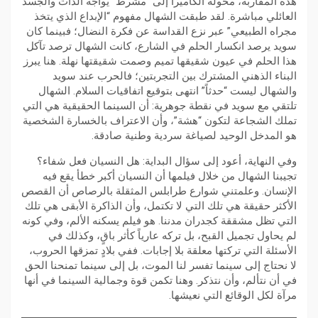
هذه المقاربة، محولةً الكاميرا إلى “مشرط” يواجه الذات والجسد
العائلي مباشرة. لقد طبقت الشهال مفهوم “الإبداع الذي يتخذ
مجراه الطبيعي” عبر نزع القداسة عن فكرة النضال؛ فبينما كان
سويد يرصد انكسار الحلم في الشارع، كانت الشهال ترصد تآكل
هذا الحلم في عيون شقيقها تميم وصمت شقيقتها نهلة. هنا يبرز
البناء الذهني المشترك بين التجربتين؛ فالحرب عند سويد
والشهال ليست “حدثاً” انتهى بتوقيع اتفاقيات السلام. الشهال
تلتقي مع سويد في نقطة جوهرية: أن السينما الحقيقية هي التي
تملك الشجاعة لتكون “هشة”، وأن الاعتراف بالخسارة الشخصية
هو المدخل الوحيد لصياغة سردية وطنية صادقة.
​وفي النهاية، أعود إلى سؤال البداية: هل النسيان فعل شفاء؟
تجيبنا الشهال من خلال فيلمها أن النسيان أكبر خطأ يقع فيه
الإنسان. وعلمتني شوارع طرابلس المثقلة بالرصاص أن القصص
الأكثر حقيقة هي تلك التي لا تكتمل، وأن الذاكرة الأبقى هي تلك
التي تظل مشققة كجدران مدننا. هو فيلم يسكنه الألم، وفي كونه
لم يحاول تجميل القبح، بل تركه عارياً كأثر باقٍ، وكذلك في
الأسئلة التي تركتها معلقة بلا إجابات. ففي بلادٍ تمزقها الحروب،
لا نحتاج إلى سينما تفسر لنا الموت، بل إلى سينما تمنحنا الحق
في أن نتألم، وأن نتذكر. وهنا تكمن قوة وجمالية السينما في أنها
مرآة لكل الوقائع التي نعيشها.