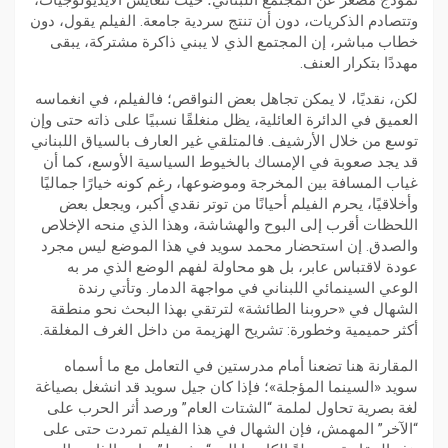
نموذج مصغّر عن المجتمع اللبناني؛ حيث تتعايش الأيديولوجيات،
وتتصادم الذكريات، دون أن تنتج سردية جامعة. الفيلم يقول، دون
خطاب مباشر، إن المجتمع الذي لا يبني ذاكرة مشتركة، يبقى
مهددًا بتكرار العنف.
​لكن، نقديًا، لا يمكن تجاهل بعض النواقص؛ فالفيلم، في انغماسه
العميق في الدائرة العائلية، يظل منغلقًا نسبيًا على ذاته حتى وإن
توسع من خلال الأرشيف. فالمتلقي غير العارف بالسياق اللبناني
قد يجد صعوبة في الإمساك بالخيوط السياسية الأوسع، كما أن
غياب المسافة بين المخرجة وموضوعها، رغم كونه خيارًا جماليًا
وأخلاقيًا، يحرم الفيلم أحيانًا من توتر نقدي أكبر، ويجعل بعض
اللحظات أقرب إلى البوح والهشاشة، وهذا الذي منحه الإخلاص
والصدق. إن استحضار محمد سويد في هذا الموضع ليس مجرد
عودة لاقتباس عابر، بل هو محاولة لفهم الوضع الذي مر به
الوعي السينمائي اللبناني في مواجهة الدمار. وتأتي رندة
الشهال في «حروبنا الطائشة» لترتقي بهذا البحث نحو منطقة
أكثر حميمية وخطورة: تشريح الهزيمة من داخل الغرف المغلقة.
​المقارنة هنا تضعنا أمام مدرستين في التعامل مع ما أسماه
سويد «السينما المؤجلة»؛ فإذا كان جيل سويد قد انشغل بصياغة
لغة بصرية تحاول لملمة “الشتات العام” ورصد أثر الحرب على
“الآخر” المهمش، فإن الشهال في هذا الفيلم تمردت حتى على