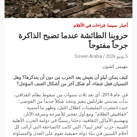
أخبار
سينما
قراءات في الأفلام
حروبنا الطائشة عندما تصبح الذاكرة
جرحاً مفتوحاً
5 يونيو 2026
Screen Arabia
مهيمن كشون
​كيف يمكن لبلدٍ أن يعيش بعد الحرب من دون أن يتذكرها؟ وهل
النسيان فعل شفاء، أم شكل آخر من أشكال العنف المؤجل؟
​في عام 2014، أي بعد ثلاث سنوات من سقوط نظام القذافي،
بدأت مدينتي طرابلس تتغير وتتخذ شكلاً جديداً من الفوضى؛
حيث انتشرت المليشيات كظلال الليل، وظهر ما أسميه
“خفافيش الظلام”. ومع أول تفجير للأضرحة وسرقة الآثار،
وتهشيم الأماكن الثقافية، دخلنا رسميًّا في دوامة الحرب الأهلية
الليبية، حرب “فجر ليبيا”، التي كانت كالصاعقة التي أزالت كل
أحلام الليبيين في بناء دولة حقيقية تقوم على العدل والمساواة