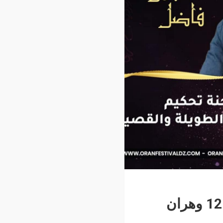
جود سعيد وعباس فاضل يتصدران لجان التحكيم الدورة 12 وهران