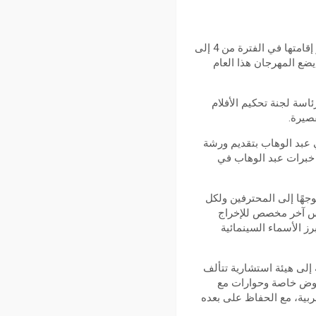
بعد غياب دام ست سنوات، يعود مهرجان وهران الدولي للفيلم العربي في دورته الثانية عشرة، والمقرر إقامتها في الفترة من 4 إلى
ن بالجزائر. تأتي هذه العودة المنتظرة بعد آخر دورة نُظمت عام 2018، حيث يضع المهرجان هذا العام
سوري جود سعيد لرئاسة لجنة تحكيم الأفلام
قصيرة.
 عبد الوهاب بتقديم ورشة
استفادة من خبرات عبد الوهاب في
س، موجهًا إلى المحترفين ولكل
لاس آخر مخصص للإخراج
ز الأسماء السينمائية
 إلى هيئة استشارية تتألف
عروض خاصة وحوارات مع
ربية، مع الحفاظ على بعده