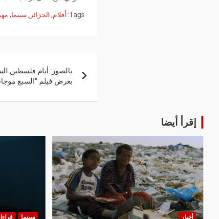
Tags:
أفلام
,
الجزائر
,
سينما
,
مهر
بالصور: أيام فلسطين الس
بعرض فيلم “السبع موجا
إقرأ أيضا
أخبار
سينما
قراءا