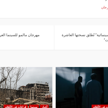
جان
ينمائية” تُطلق نسختها العاشرة
مهرجان مالمو للسينما العر
ت”
ت في الأفلام
أخبار
سينما
قراءات في الأفلام