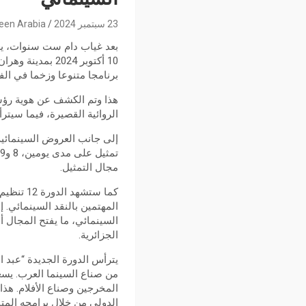
23 سبتمبر 2024
een Arabia
برنامجا متنوعا وزخما في الف
الروائية القصيرة، فيما سيتر
إلى جانب العروض السينمائي
مجال التمثيل.
كما ستشه
المهتمين بالنقد السينمائي
السينمائي، ما يفتح المجال 
الجزائرية.
يترأس الدورة الجديدة “عبد ا
من صناع السينما العرب. يسع
المخرجين وصناع الأفلام. هذ
الدولي من خلال برامجه المتن