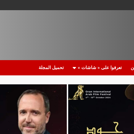
ن
تعرفوا على « شاشات »
تحميل المجلة