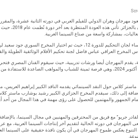
Scr
10 أكتوبر 2024 بمدينة وهرا
عاليات، بمشاركة واسعة من صناع السينما العربية.
هذا وتم الكشف عن هوية رؤساء لجان التحكيم للدورة 12، حيث تم اختيار المخرج ال
أس المخرج العراقي عباس فاضل لجنة تحكيم الأفلام الوثائقية الطويلة وال
ة، يقدم المهرجان أيضا ورشات تدريبية، حيث سيقوم الفنان المصري فتحي
تمثيل على مدى يومين، 8 و9 أكتوبر 2024، وهي فرصة ثمينة للشباب والمواهب الصاعدة لل
د الدورة 12 تنظيم ماستر كلاس حول النقد السينمائي يقدمه الناقد الكبير إبراهيم العري
. إضافة إلى ذلك، سيقدم المخرج الجزائري الكبير رشيد بوشارب ماستر ك
أمام الجمهور والمهتمين للحصول على رؤى مهمة في هذا المجال من أحد أبر
لقادر جريو” مع فريق من المحترفين والمهنيين في مجال السينما، بالإضافة
ى المهرجان في دورته الحالية لتقديم آخر إنتاجات السينما العربية، مع 
ا التنوع يعكس طموح المهرجان في أن يكون نافذة حقيقية على السينما الع
وعة.