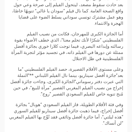
بعد حادث سقوط مصعد، ليتحول الفيلم إلى صرخة وعي حول
واقع الصحة العامة. كما نال فيلم “سودان يا غالي” تنويهًا خاصًا،
وهو عمل مشترك تونسي سوداني يسلط الضوء على قضايا
الهجرة والانتماء.
أما الجائزة الكبرى للمهرجان، فكانت من نصيب الفيلم
الفلسطيني “شكرًا لأنك تحلم معنا”، الذي خطف الأضواء بقوة
رسالته وإبداعه البصري، فيما توجت كلارا خوري بجائزة أفضل
ممثلة عن دورها في الفيلم ذاته، في تجسيد مؤثر لتجربة المرأة
الفلسطينية في ظل الاحتلال.
وعلى مستوى الأفلام القصيرة، حصد الفيلم الفلسطيني “ما
بعد”جائزة أفضل سيناريو، بينما نال الفيلم اللبناني **”النملة
التي عبرت دفتر رسوماتي”الجائزة الكبرى، وجاءت جائزة أفضل
إخراج من نصيب الفيلم المغربي القصير “مرآة للبيع”، في حين
مُنح تنويه خاص للفيلم السعودي القصير “روج”.
وفي فئة الأفلام الطويلة، فاز الفيلم السعودي “هوبال” بجائزة
أفضل إخراج، فيما ذهبت جائزة أفضل سيناريو للفيلم السوري
“هذه ليلتي”، أما جائزة أفضل وثائقي فقد تُوِّج بها الفيلم المغربي
“لن أنساك”.