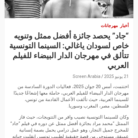
أخبار
مهرجانات
“جاد” يحصد جائزة أفضل ممثل وتنويه
خاص لسودان ياغالي: السينما التونسية
تتألق في مهرجان الدار البيضاء للفيلم
العربي
21 يونيو 2025
Screen Arabia
اختتمت، أمس 20 جوان 2025، فعاليات الدورة السادسة من
مهرجان الدار البيضاء للفيلم العربي، حاملة معها إشعاعًا جديدًا
للسينما العربية، حيث تألقت الأعمال القادمة من تونس،
فلسطين، مصر، المغرب وسوريا.
وكان للسينما التونسية نصيب وافر من التتويجات، حيث فاز
الممثل “محمد مراد بجائزة أفضل ممثل عن دوره في فيلم “جاد”
للمخرج جميل النجار، وهو عمل درامي يحمل بصمة إنسانية
عميقة، مستوحى من قصة حقيقية لطبيب تونسي انقلبت حياته