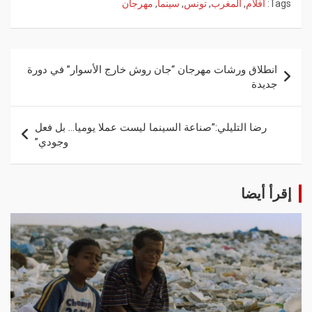
Tags:
أفلام
,
المغرب
,
تونس
,
سينما
,
مهرجان
انطلاق ورشات مهرجان “جان روش خارج الأسوار” في دورة
جديدة
رضا التليلي:”صناعة السينما ليست عملا يوميا… بل فعل
وجودي”
إقرأ أيضا