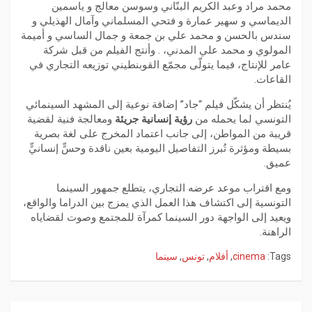
محمد مراد وعبد الكريم البنّاني وسوسن معالج و ياسمين
الديماسي و سهير عمارة و فتحي المسلماني وآمال الهذيلي و
سندس بالحسن و محمد علي بن جمعة و جمال الساسي و أميمة
المولوي و محمد علي المدني، . وأنتج الفيلم من قبل شركة
عامر للإنتاج، فيما يتولّى مجمّع القوبنطيني توزيعه التجاري في
القاعات.
يُنتظر أن يشكّل فيلم “جاد” إضافة نوعية إلى المشهد السينمائي
التونسي لما يحمله من
رؤية إنسانية جريئة
ومعالجة فنية لقضية
قريبة من المواطن، إلى جانب اعتماد المخرج على لغة بصرية
بسيطة ومؤثرة تُبرز التفاصيل اليومية بعين ناقدة وحسٍّ إنسانيٍّ
عميق.
ومع اقتراب موعد عرضه التجاري، يتطلع جمهور السينما
التونسية إلى اكتشاف هذا العمل الذي يمزج بين الدراما والواقع،
ويعيد إلى الواجهة دور السينما كمرآة للمجتمع وصوت لقضاياه
الراهنة.
Tags:
cinema
,
أفلام
,
تونس
,
سينما