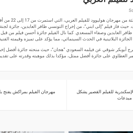
Sc
 حيث فاز فيلم “إلى ابني”، من إخراج التونسي ظافر العابدين، جائزة لجنة 
ظافر العابدين وصفاء المسعدي. كما نال الفيلم جائزة أحسن فيلم من قبل 
 الجائزة البلاتينية في الحدث السينمائي، مما يؤكد على تميزه وقيمته الفنية
خرج أبوبكر شوقي عن فيلمه السعودي “هجان”، حيث منحته جائزة أفضل إخرا
 العطاوي على جائزة أفضل ممثل، مؤكدا بذلك موهبته وقدرته على تقديم أ
الإسكندرية للفيلم القصير يشكل
مهرجان الفيلم بمراكش يفتح با