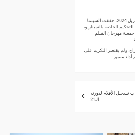
في ختام فعاليات الدورة الثالثة من مهرجان هوليوود للفيلم العربي، التي استمرت من 17 إلى 22 من أفريل 2024، حققت السينما
التحكيم الخاصة بالسيناريو،
جمعية مهرجان الفيلم
.
ج. ولم يقتصر التكريم على
داء متميز.
ب تسجيل الأفلام لدورته
الـ21