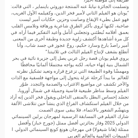
طريقه إلى موطنه أخيراً.”
وتسلمت الجائزة نيابةً عنه المنتجة دوروثي باينماير ، التي قالت:
“يونان هو الفيلم الثاني لأمير فخر الدين، وكفيلمه الأول الغريب،
فهو عمل بطيء الإيقاع وصامت وحزين. حكايات أمير ليست
صاخبة، لكنها تُروى بأكثر الطرق شاعرية ورهافة وتلامس القلب
بعمق. أفلامه تُبطئني وتجعلني أتأمل وأعيد التفكير فيما أراه. في
كل مرة أشاهدها أكتشف زاوية جديدة وطبقة أخرى من المعنى.
أمير راصدٌ بارع وسارد حكيم، روحٌ عجوز في جسد شاب، وأنا
أتطلع بشغف لإنتاج الفيلم الثالث في ثلاثيتنا.”
يروي فيلم يونان قصة رجل عربي يصل إلى جزيرة نائية في بحر
الشمال بنية إنهاء حياته، لكنه يواجه مجتمعًا ألمانيًا محافظًا
ومهمشًا وقوة الطبيعة التي تزعزع قراره وتعيد تشكيل نظرته
للعالم. ما يبدأ كرحلة عزلة يتحول إلى مواجهة فلسفية مع الذات
والآخر تكشف عن مواضيع الاغتراب والصدمة والتجدد. صُوّر
الفيلم وسط مناظر طبيعية قاسية وجميلة في شمال أوروبا،
تجسّد إحساس البطل بالمنفى الداخلي.ويقول فخر الدين إنه أراد
من خلال الفيلم استكشاف الفراغ الذي ينشأ حين تتلاشى الألفة
ويتهشّم الشعور بالانتماء، فلا يبقى سوى الصمت.
شارك الفيلم في المسابقة الرسمية لمهرجان برلين السينمائي
الدولي 2025 وفاز بجائزتي أفضل ممثل (جورج خباز) وأفضل
ممثلة (هانا شيغولا) في مهرجان هونغ كونغ السينمائي الدولي. ا
المبيعات العالمية والعالم العربي.