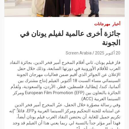
أخبار
مهرجانات
جائزة أخرى عالمية لفيلم يونان في
الجونة
20 أكتوبر 2025
Screen Arabia
فاز فيلم يونان، ثاني أفلام المخرج أمير فخر الدين، بجائزة النقاد
العرب للأفلام الأوروبية في دورتها السابعة، وذلك خلال حفل
الإعلان عن الجوائز الذي أُقيم ضمن فعاليات مهرجان الجونة
السينمائي مساء السبت 18 أكتوبر. الفيلم إنتاج مشترك بين
ألمانيا، كندا، إيطاليا، فلسطين، قطر، الأردن، والسعودية، وتُقدَّم
الجائزة بالتعاون بين European Film Promotion (EFP) ومركز
السينما العربية (ACC).
وفي رسالة مصوّرة خلال الحفل، عبّر المخرج أمير فخر الدين
عن امتنانه للجنة التحكيم ومركز السينما العربية وEFP، قائلاً: “إنه
تكريم جميل للغاية. أن يحتضن النقاد العرب فيلم يونان أيضاً،
فهذا أمر مؤثر جداً بالنسبة لي. ربما يعني هذا أن الفيلم قد وجد