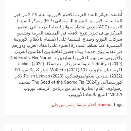
أُطلقت جوائز النقاد العرب للأفلام الأوروبية عام 2019 من قبل
المؤسسة الأوروبية للترويج السينمائي (EFP) ومركز السينما
العربية (ACC)، وهي امتداد لجوائز النقاد العرب التي ينظمها
المركز بهدف تعزيز تنوع الأفلام في المنطقة العربية وتشجيع
شركات التوزيع وصناع السينما على الاهتمام بالأفلام الأوروبية
المتميزة. كما تسلط المبادرة الضوء على النقاد العرب ودورهم
في تقديم رؤى جديدة وبناء جسور ثقافية بين العالمين العربي
والأوروبي. من بين الفائزين السابقين: God Exists, Her Name Is
Petrunya (2019) لتيونا ستروغار ميتيفسكا، Undine (2020)
لكريستيان بيتزولد، 107 Mothers (2021) لبيتر كيريكيس، EO
(2022) لييرجي سكوليموفسكي، Fallen Leaves (2023) لآكي
كوريسماكي وThe Seed of the Sacred Fig (2024) لمحمد
رسولوف. تُقام الجائزة بدعم من برنامج “كرييتف يوروب –
MEDIA” التابع للاتحاد الأوروبي.
Tags:
cinema
,
أفلام
,
سينما
,
مصر
,
مهرجان