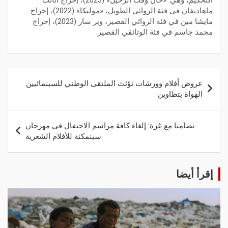
التحكيم، وهي: «حان وقت الرحيل» (2023)، إخراج أنانث
ماهاديفان في فئة الروائي الطويل، «موليكا» (2022)، إخراج
مايشا مين في فئة الروائي القصير، وبر سار (2023)، إخراج
محمد جاسم في فئة الوثائقي القصير.
عروض أفلام وورشات تؤثث الملتقى الوطني للسينمائيين
الهواة بتطاوين
تضامنا مع غزة: إلغاء كافة مراسم الاحتفال في مهرجان
سينمكنة للأفلام الشعرية
إقرأ أيضا