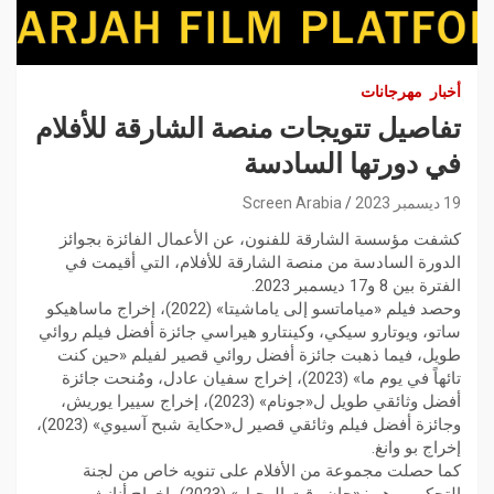
أخبار
مهرجانات
تفاصيل تتويجات منصة الشارقة للأفلام
في دورتها السادسة
19 ديسمبر 2023
Screen Arabia
كشفت مؤسسة الشارقة للفنون، عن الأعمال الفائزة بجوائز
الدورة السادسة من منصة الشارقة للأفلام، التي أقيمت في
الفترة بين 8 و17 ديسمبر 2023.
وحصد فيلم «مياماتسو إلى ياماشيتا» (2022)، إخراج ماساهيكو
ساتو، ويوتارو سيكي، وكينتارو هيراسي جائزة أفضل فيلم روائي
طويل، فيما ذهبت جائزة أفضل روائي قصير لفيلم «حين كنت
تائهاً في يوم ما» (2023)، إخراج سفيان عادل، ومُنحت جائزة
أفضل وثائقي طويل ل«جونام» (2023)، إخراج سييرا يوريش،
وجائزة أفضل فيلم وثائقي قصير ل«حكاية شبح آسيوي» (2023)،
إخراج بو وانغ.
كما حصلت مجموعة من الأفلام على تنويه خاص من لجنة