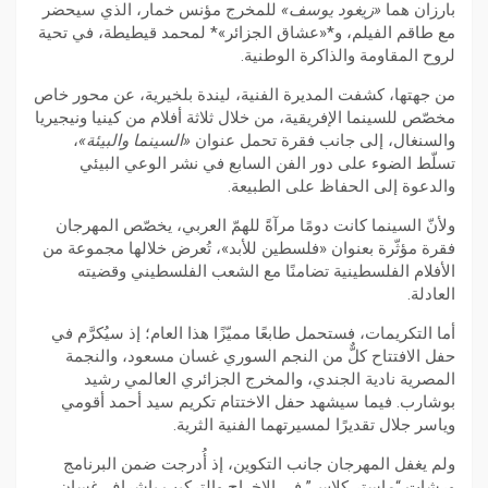
بارزان هما
«زيغود يوسف»
للمخرج مؤنس خمار، الذي سيحضر
مع طاقم الفيلم، و*«عشاق الجزائر»* لمحمد قيطيطة، في تحية
لروح المقاومة والذاكرة الوطنية.
من جهتها، كشفت المديرة الفنية، ليندة بلخيرية، عن محور خاص
مخصّص للسينما الإفريقية، من خلال ثلاثة أفلام من كينيا ونيجيريا
والسنغال، إلى جانب فقرة تحمل عنوان
«السينما والبيئة»
،
تسلّط الضوء على دور الفن السابع في نشر الوعي البيئي
والدعوة إلى الحفاظ على الطبيعة.
ولأنّ السينما كانت دومًا مرآةً للهمّ العربي، يخصّص المهرجان
فقرة مؤثّرة بعنوان «فلسطين للأبد»، تُعرض خلالها مجموعة من
الأفلام الفلسطينية تضامنًا مع الشعب الفلسطيني وقضيته
العادلة.
أما التكريمات، فستحمل طابعًا مميّزًا هذا العام؛ إذ سيُكرَّم في
حفل الافتتاح كلٌّ من النجم السوري غسان مسعود، والنجمة
المصرية نادية الجندي، والمخرج الجزائري العالمي رشيد
بوشارب. فيما سيشهد حفل الاختتام تكريم سيد أحمد أقومي
وياسر جلال تقديرًا لمسيرتهما الفنية الثرية.
ولم يغفل المهرجان جانب التكوين، إذ أُدرجت ضمن البرنامج
ورشات “ماستر كلاس” في الإخراج والتركيب بإشراف غسان