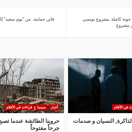
جونة كاملة: مشروع تونسي
فاتن حمامة.. من “يوم سعيد” إ
 مشروع
ت في الأفلام
أخبار
سينما
قراءات في الأفلام
الذاكرة, النسيان و صدمات
حروبنا الطائشة عندما تصبح
جرحاً مفتوحاً