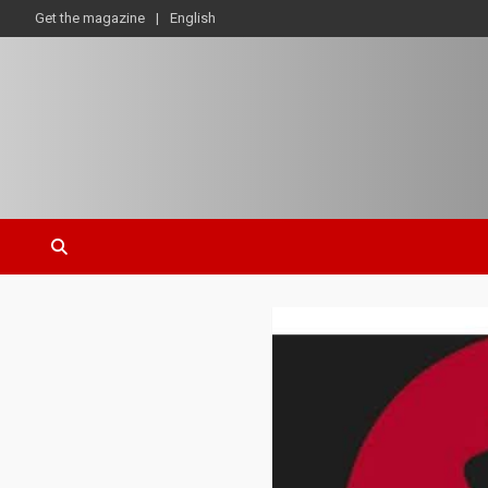
Get the magazine
English