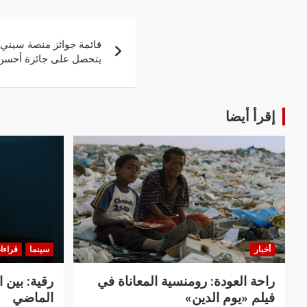
قائمة جوائز منصة سيني 
يتحصل على جائزة أحسن
إقرأ أيضا
أخبار
سينما
قراءا
راحة العودة: رومنسية المعاناة في
رقية: بين 
فيلم «يوم الدين»
الماضي