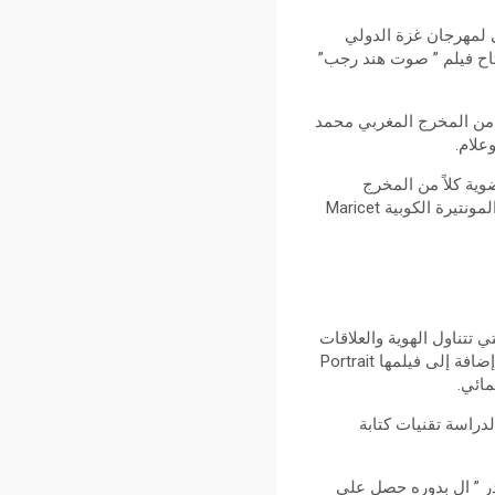
لى لمهرجان غزة الدولي
31 أكتوبر 2025، حيث سيكون فيلم الافتتاح فيلم ” صوت هند رجب”
ل من المخرج المغربي محمد
علام.
وية كلاً من المخرج
البحريني بسام الذوادي، المنتجة الايطالية Graziella Bildesheim , المخرج الكويتي عبد العزيز الصايغ، والمونتيرة الكوبية Maricet
مها التي تتناول الهوية والعلاقات
الإنسانية، من أبرز أعمالها ثلاثية سن البلوغ: Water Lilies (2007)، Tomboy (2011)، وGirlhood (2014)، إضافة إلى فيلمها Portrait
دراسة تقنيات كتابة
″، “الوشاح الأحمر”، ” دقات القدر ” ال بدوره حصل على