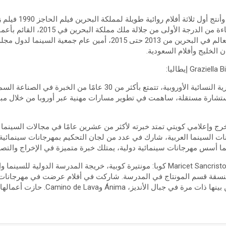
2006 حاصل على وسام الكفاءة من الدرجة ا
والتلفزيون في هيئة شئون العالم في البحرين من 2013 حتى 2015، أمين عام
 الخليج وأفلام السعودية.
رئيسة الشبكة السمعية البصرية النسائية الأوروبية، تتمتع بأكثر من 30 عا
مستشارة مستقلة، ساهمت في تطوير مسارات مهنية عبر أوروبا من خلال م
خرج وإعلامي كويتي تمتد خبرته لأكثر من عشرين عامًا في مجالات السينما 
نات السينما العربية، شارك في عدد من لجان التحكيم بمهرجانات سينمائية 
ا أسس مهرجانات سينمائية دولية، يمتلك خبرة متميزة في الإخراج والتصو
صب منسقة قسم المونتاج في المدرسة. شاركت في أفلام عرضت في مهرجانات 
مار ديل بلاتا، وأوبرهاوزن، من بينها ذات مرة ف