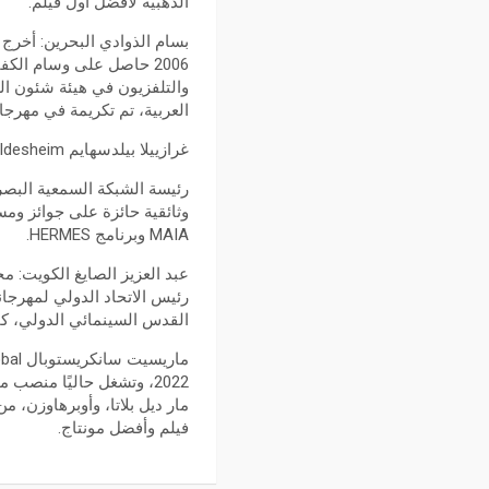
الذهبية لأفضل أول فيلم.
العربية، تم تكريمة في مهرجان
غرازييلا بيلدسهايم Graziella Bildesheim إيطاليا:
وثائقية حائزة على جوائز و
MAIA وبرنامج HERMES.
عبد العزيز الصايغ الكويت: م
رئيس الاتحاد الدولي لمهرجا
القدس السينمائي الدولي، كم
2022، وتشغل حاليًا من
فيلم وأفضل مونتاج.