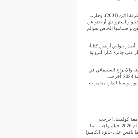
ياسمين ترينكا jasmine trincaإيطاليا: ممثلة ومخرجة إيطالية بارزة، بدأت مسيرتها مع ناني موريتي في غرفة الابن (2001)، وحازت
تيلو وناسترو دي أرجنتو عن
مالها لعلاقتها العميقة بالأماكن واهتمامها الخاص بعوالم
در حوالي أربعين كتاباً،
 على جائزة كتارا للرواية
ة والإخراج السينمائي في
المعهد العالي بالجزائر، وشهادة الماجستير في الإخراج المسرحي من جامعة إيكس-مارسيليا بفرنسا سنة 2024. أخرجت
بلوز، وسط الدار، مغامرات
معة كولمبيا، أخرجت
وأنتجت أكثر من ستة عشر فيلم قصير وطويل، منها فيلم فلسطين 36 المرشح للأوسكار عن فلسطين لعام 2026، فيلم واجب، لما
 نافس على جائزة الكاميرا