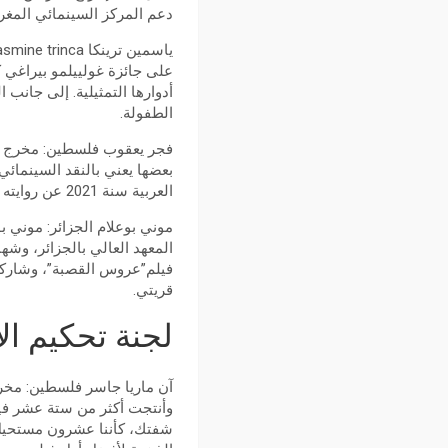
دعم المركز السينمائي المغر
على جائزة غولييلمو بيراغي ك
الطفولة.
فجر يعقوب فلسطين: مخرج سين
بعضها يعني بالنقد السينمائي
العربية سنة 2021 عن روايته (ساعات الكسل-يوميات اللجوء).
موني بوعلام الجزائر: موني 
فيلم”عروس القصبة”، وشاركت ك
قريتي.
لجنة تحكيم الأ
آن ماريا جاسر فلسطين: مخر
شفتك، كأننا عشرون مستحيل،