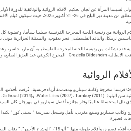
لي لسينما المرأة عن لجان تحكيم الأفلام الروائية والوثائقية للدورة الأو
لسينما المرأة والذي سوف ينطلق من مدينة دير البلح في 26- 
ية.
ام الروائية من رئيسة اللجنة المخرجة الفرنسية سيلينا سيأما، وعضوية ك
جاسمين ترينكا، والناقد الفلسطيني فجر يعقوب، والممثلة الجزائرية موني بو
ائقية فقد تشكلت من رئيسة اللجنة المخرجة الفلسطينية آن ماريا جاسر، وعض
فلام الروائية
سيلين شياما Celine Sciamma فرنسا: مخرجة وكاتبة سيناريو ومصممة أزياء فرنسية، عُرفت بأفلا
وكاتب سيناريو ومنتج مغربي، تأهل وتسجل بمدرسة ” سيني كور ” بكندا ل
وهات قصيرة.
عمل على إخراج أكثر من تسعة أفلام قصيرة، وأفلام طويلة منها: ” ألو 15