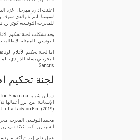
اعلنت ادارة مهرجان غزة الدو
للمخرجة التونسية كوثر بن هن
وقد تشكلت لجنة تحكيم الأفل
اليونسي، الممثلة الايطالية 
اما لجنة تحكيم الأفلام الوث
Sancris
لجنة تحكيم الأ
of a Lady on Fire (2019) الذي نال استحسانًا عالميًا وفاز بجائزة أفضل سيناريو في مهرجان كان السينمائي.
محمد اليونسي المغرب: مخرج 
السيناريو، كتب ثلاثة سيناري