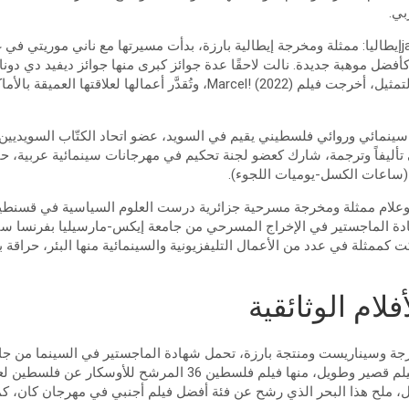
بي.
أفضل موهبة جديدة. نالت لاحقًا عدة جوائز كبرى منها جوائز ديفيد دي دونا
أدوارها التمثيلية. إلى جانب التمثيل، أخرجت فيلم Marcel! (2022)، وتُقدَّر أع
مائي وروائي فلسطيني يقيم في السويد، عضو اتحاد الكتّاب السويديين. أص
 تأليفاً وترجمة، شارك كعضو لجنة تحكيم في مهرجانات سينمائية عربية، حاز
بوعلام ممثلة ومخرجة مسرحية جزائرية درست العلوم السياسية في قسنطين
ممثلة في عدد من الأعمال التليفزيونية والسينمائية منها البئر، حراقة 
فلام الوثائقية
جة وسيناريست ومنتجة بارزة، تحمل شهادة الماجستير في السينما من جا
 ملح هذا البحر الذي رشح عن فئة أفضل فيلم أجنبي في مهرجان كان، كما