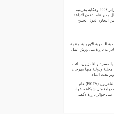
بسام الذوادي البحرين: أخرج وأنتج أول ثلاثة أفلام روائية طويلة لمملكة البحرين فيلم الحاجز 1990 فيلم زائر 2003 وحكاية بحرينية
لأولى من جلالة ملك مملكة البحرين في 2015، القائم بأعمال مدير عام شئون الاذاعة
 جمعية السينما لدول مجلس التعاون لدول الخليج
مًا من الخبرة في الصناعة السمعية البصرية الأوروبية. منتجة
بادرات بارزة مثل ورش عمل
والمسرح والتلفزيون، نائب
محلية ودولية منها مهرجان
ير تحت الماء.
ماريسيت سانكريستوبال Maricet Sancristobal كوبا: مونتيرة كوبية، خريجة المدرسة الدولية للسينما والتلفزيون (EICTV) عام
دولية مثل شيكاغو، غوا،
ي جبال الأنديز، Ánima وCamino de Lava. حازت أعمالها على جوائز بارزة لأفضل