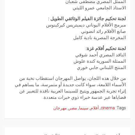
الممثل المصري مصطفى شعبان
الاستاذ الجامعي عمرو الليثي
لجنة تحكيم جائزة الفيلم الوثائقي الطويل :
مبرمج الأفلام اليوناني ديميتريس كيركينوس
صانع الأفلام رائد انضوني
المخرجة المصرية نادية كامل
لجنة تحكيم أفلام غزة:
الناقد المصري أحمد شوقي
الممثلة السورية كندة علوش
المنتج اللبناني جابي خوري
من خلال هذه اللجان، يواصل المهرجان استقطاب نخبة من
الأسماء اللامعة، سواء كانت جديدة أو متمرسة، ما يساهم في
إثراء تجربة الجمهور ويتيح للسينما العربية نافذة للتعبير عن
قضاياها عبر عدسة خبراء ذوي خبرات متعددة.
Tags:
cinema
,
أفلام
,
سينما
,
مصر
,
مهرجان