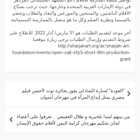
تواصل منصة الشارقة للأفلام دعم المشهد السينمائي المزدهر
في دولة الإمارات العربية المتحدة وخارجها، حيث ترحب بصنّاع
الأفلام الناشئين، والمنتجين والموزعين والنقاد والطلاب وتحفي
بالسينما ونظرية الفيلم وكل ما هو متصل بالممارسة السينمائية.
آخر موعد لتقديم الطلبات هو 31 مارس/ آذار 2022. للاطلاع على
شروط التقديم وإرسال الطلبات يرجى زيارة موقعنا:
http://sharjahart.org/ar/sharjah-art-
foundation/events/open-call-sfp5-short-film-production-
grant
“العودة” لسارة الشاذلي يفوز بجائزة نوت لأحسن فيلم
مصري يمثل إبداع المرأة في مهرجان أسوان
من بينهم ليندا بلخيرية و طلال العفيفي …تعرفوا على أعضاء
لجان تحكيم مهرجان كرامة اليمن لأفلام حقوق الإنسان.