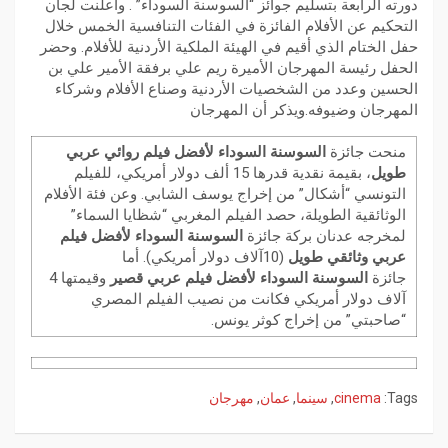
دورته الرابعة بتسليم جوائز “السوسنة السوداء” . وأعلنت لجان
التحكيم عن الأفلام الفائزة في الفئات التنافسية الخمس خلال
حفل الختام الذي أقيم في الهيئة الملكية الأردنية للأفلام. وحضر
الحفل رئيسة المهرجان الأميرة ريم علي برفقة الأمير علي بن
الحسين وعدد من الشخصيات الأردنية وصناع الأفلام وشركاء
المهرجان وضيوفه.ويذكر أن المهرجان
منحت جائزة
السوسنة السوداء لأفضل فيلم روائي عربي
طويل
، بقيمة نقدية قدرها 15 ألف دولار أمريكي، للفيلم
التونسي “أشكال” من إخراج يوسف الشابي. وعن فئة الأفلام
الوثائقية الطويلة، حصد الفيلم المغربي “شظايا السماء”
لمخرجه عدنان بركة جائزة
السوسنة السوداء لأفضل فيلم
عربي وثائقي طويل
(10آلاف دولار أمريكي). أما
جائزة
السوسنة السوداء لأفضل فيلم عربي قصير
وقيمتها 4
آلاف دولار أمريكي فكانت من نصيب الفيلم المصري
“صاحبتي” من إخراج كوثر يونس.
Tags:
cinema
,
سينما
,
عمان
,
مهرجان