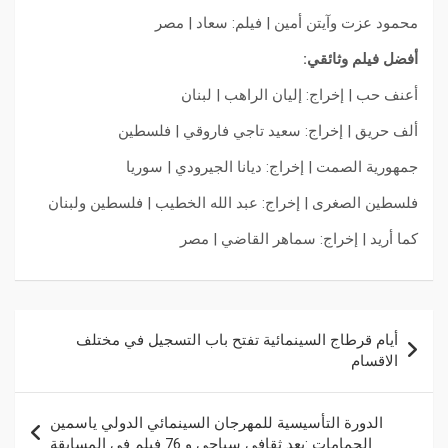
محمود عزت وآيتن أمين | فيلم: سعاد | مصر
أفضل فيلم وثائقي:
أعنف حب | إخراج: إليان الراهب | لبنان
ألف حريق | إخراج: سعيد تاجي فاروقي | فلسطين
جمهورية الصمت | إخراج: ديانا الجيرودي | سوريا
فلسطين الصغرى | إخراج: عبد الله الخطيب | فلسطين ولبنان
كما أريد | إخراج: سماهر القاضي | مصر
أيام قرطاج السينمائية تفتح باب التسجيل في مختلف
الاقسام
الدورة التأسيسية للمهرجان السينمائي الدولي ياسمين
الحمامات :بعد ثقافي سياحي و 76 فيلم في المسابقة