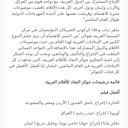
الإنتاج المشترك بين الدول العربية، مع تواجد قوي من العراق
والأردن ولبنان ودول أخرى، كل هذه الأفلام ناقشت موضوعات
مثيرة للاهتمام، وفرضت نفسها على أجندة المهرجانات الدولية
طوال العام الماضي”.
ماهر دياب وعلاء كركوتي الشريكان المؤسسان في مركز
السينما العربية يقولان “من المثير للاهتمام أن نرى حجم التنوع
الكبير في الإنتاجات العربية لهذا العام من حيث موضوعات
الأفلام والدول المشاركة، هذا بالإضافة إلى التواجد النسائي
الملفت في الإخراج والتأليف والوثائقي. ونحب أن نوجه الشكر
إلى لجنة التحكيم جوائز النقاد للأفلام العربية، التي شاهدت كل
الإنتاجات العربية في العام الماضي، لتختار لنا أفضل الأفضل في
كل فئات الجوائز”.
قائمة ترشيحات جوائز النقاد للأفلام العربية:
أفضل فيلم:
الحارة | إخراج: باسل الغندور | الأردن ومصر والسعودية
أوروبا | إخراج: حيدر رشيد | العراق
دفاتر مايا | إخراج: جوانا حاجي توما، وخليل جريج | لبنان