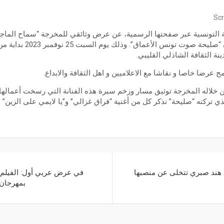
Scr
ية التونسية عبر صفحتها الرسمية، عن عرض وثائقي للمخرجة “سماح الماج
تونس الأولى “صليحة” بعنوان “
نة الثقافة الشاذلي القليبي.
 عرضا خاصا و نقاشا مع الاعلاميين و اهل الثقافة والابداع.
لاله المخرجة توثيق مسار وزخم سيرة هذه الفنانة التي رسخت أعمالها في 
ي تركته “صليحة” نذكر كل من أغنية “فراق غزالي” و”يا لايمي على الزين” 
هند صبري تتخلى عن منصبها
في عرض عربي أول: الفيلم 
بمهرجان 