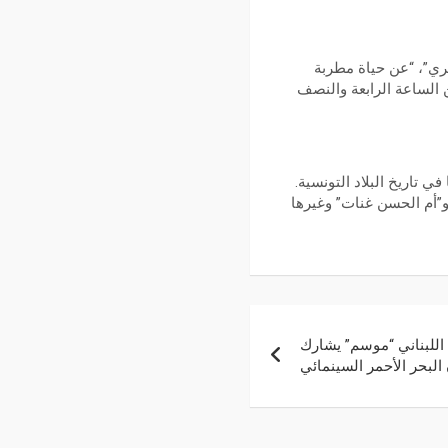
ري”، “عن حياة مطربة
صليحة صوت تونس الأعماق”. وذلك يوم السبت 25 نوفمبر 2023 بداية من الساعة الرابعة والنصف
تاريخ البلاد التونسية.
و”أم الحسن غنات” وغيرها
اللبناني “موسم” يشارك
البحر الأحمر السينمائي