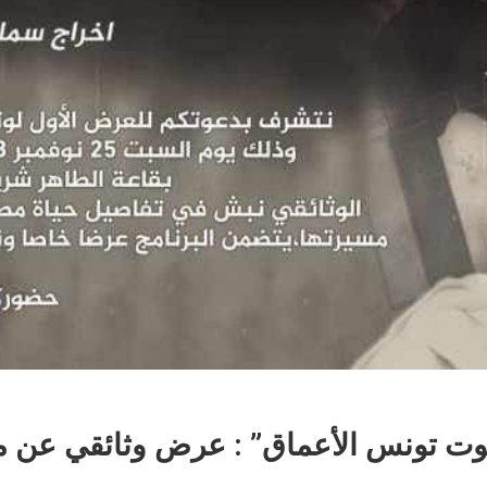
ت تونس الأعماق” : عرض وثائقي عن 