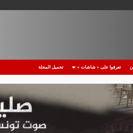
ن
تعرفوا على « شاشات »
تحميل المجلة