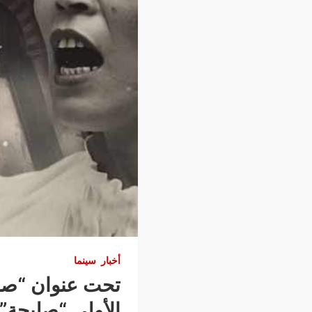
أخبار
سينما
تحت عنوان “صو
الأولى “صليحة”