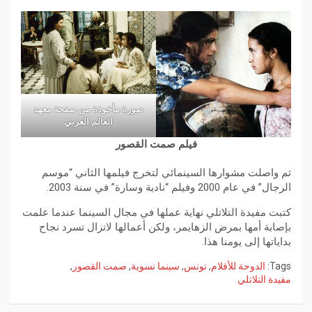
صورة مأخوذة من صفحة معهد
العالم العربي
فيلم صمت القصور
ثم واصلت مشوارها السينمائي لتخرج فيلمها الثاني “موسم
الرجال” في عام 2000 وفيلم “نادية وسارة” في سنة 2003.
كتبت مفيدة التلاتلي نهاية عملها في مجال السينما عندما علمت
بإصابة أمها بمرض الزهايمر، ولكن أعمالها لاتزال تسرد نجاح
بداياتها إلى يومنا هذا.
Tags:
الدوحة للأفلام
,
تونس
,
سينما نسوية
,
صمت القصور
,
مفيدة التلاتلي