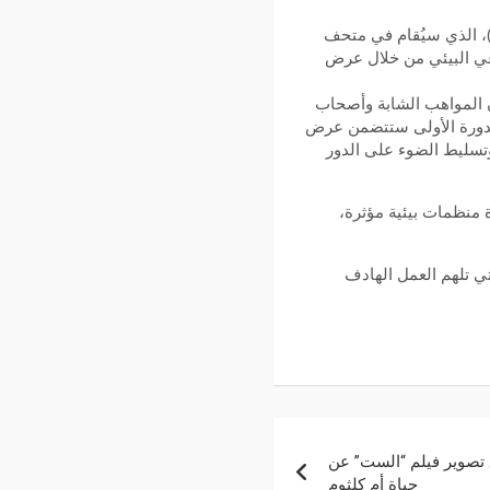
هد مدينة الإسكندرية غداً الجمعة انطلاق الدورة الأولى لمهرجان الإسكندرية للسينما الخضراء (AGFF)، الذي سيُقام في متحف
وعي البيئي من خلال عرض
 المواهب الشابة وأصحاب
 الدورة الأولى ستتضمن عرض
ء وتسليط الضوء على الدور
Banlastic E ومشروع Upstage، بالتعاون مع عدة منظمات بيئية مؤثرة،
تي تلهم العمل الهادف
 تصوير فيلم “الست” عن
حياة أم كلثوم