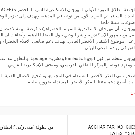
تش
 الحدث السينمائي الفريد الأول من نوعه في المدينة، ويهدف إلى تعزيز ال
ضوعات بيئية ملحة.
جان، بأن مهرجان الإسكندرية للسينما الخضراء يُعد فرصة مهمة لاحتضان
لتواصل مع جمهور الإسكندرية ونشر الوعي حول القضايا البيئية. وأضافت أن
قصيرًا تركز على موضوع الانتقال الأخضر العادل، بهدف دعم صانعي الأفلام الخضرا
لفن في زيادة الوعي البيئي.
كما أوضحت نور حازم أن المهرجان منظم من قبل gypt
، ومعهد جوته، والمركز الثقافي الفرنسي، ومتحف الإسكندرية القومي.
ة نحو تبني الفكر الأخضر المستدام في المجتمع، وتشجيع الأعمال الفنية ال
حيث أصبح دعم بيئتنا بالفكر الأخضر المستدام ضرورة ملحة.
ان
ASGHAR FARHADI GUES
من بطولة “منى زكي”: انطلاق
LATEST” SE