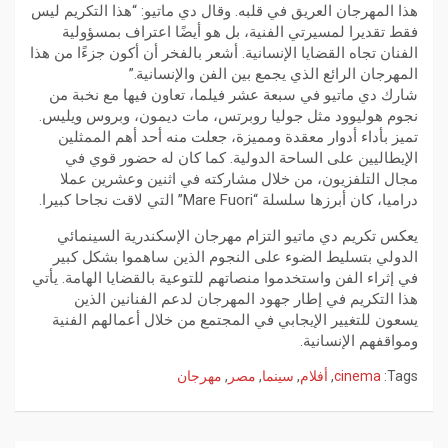
هذا المهرجان العريق في قلبه. وقال دي ماتيو: “هذا التكريم ليس
فقط تقديرا لمسيرتي الفنية، بل هو أيضًا اعتراف بمسؤولية
الفنان تجاه القضايا الإنسانية. أشعر بالفخر أن أكون جزءًا من هذا
المهرجان الرائع الذي يجمع بين الفن والإنسانية.”
شارك دي ماتيو في سبعة عشر فيلما، تعاون فيها مع نخبة من
نجوم هوليوود مثل جوليا روبرتس، مات ديمون، وبروس ويليس.
تميز بأداء أدوار معقدة ومميزة، جعلت منه أحد أهم الممثلين
الإيطاليين على الساحة الدولية. كما كان له حضور قوي في
مجال التلفزيون، من خلال مشاركته في اثنين وعشرين عملا
دراميا، كان أبرزها سلسلة “Mare Fuori” التي لاقت نجاحا كبيرا.
يعكس تكريم دي ماتيو التزام مهرجان الإسكندرية السينمائي
الدولي بتسليط الضوء على النجوم الذين ساهموا بشكل كبير
في إثراء الفن واستخدموا منصاتهم للتوعية بالقضايا الهامة. يأتي
هذا التكريم في إطار جهود المهرجان لدعم الفنانين الذين
يسعون للتغيير الإيجابي في المجتمع من خلال أعمالهم الفنية
ومواقفهم الإنسانية.
Tags:
cinema
,
أفلام
,
سينما
,
مصر
,
مهرجان