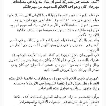
؟كيف تقبلتم خبر مشاركة فيلم ان شاء لله ولد في مسابقات
مهرجان كان و هو احد الافلام المدعومة من مهرجانكم
فرحنا جدا بهذا الخبر، لاسيما وأنها المرة الأولى التي يشارك فيها
فيلم أردني في مسابقة “أسبوع النقاد” في مهرجان كان. هذا
مصدر اعتزاز لصناعة الأفلام الأردنية ككل حيث أنه تتويج لجهود
فردية وجماعية ممتدة لسنوات خصوصا من الهيئة الملكية
الأردنية للأفلام.
والجدير بالذكر أن ثمة فيلما أردنيا آخر قصيرا يتنافس في قسم
“أسبوعي المخرجين” في كان وهو “البحر الأحمر يبكي” لفارس
الرجوب.
في المهرجان، نعتز لكون فيلم “انشالله ولد” لأمجد الرشيد قد
شارك بالنسخة الأولى عام 2020 وكان مشروعا بمرحلة التطوير
ونال جائزة نقدية من المهرجان. نتمنى له النجاح في كان وفي
سائر المهرجانات والعروض السينمائية.
؟مهرجان ناجح، افلام ذات جودة ، و مشاركات عالمية خلال هذه
الفترة ، هل نعيش فترة ذهبية للسينما في الاردن ؟ و حسب
رايك ماهي اسباب و عوامل هذه النجاحات
برأي الشخصي ما زلنا في بداية الطريق كصناعة أفلام، لكننا
قطعنا أشواطا سريعة في السنوات الأخيرة والمؤشرات