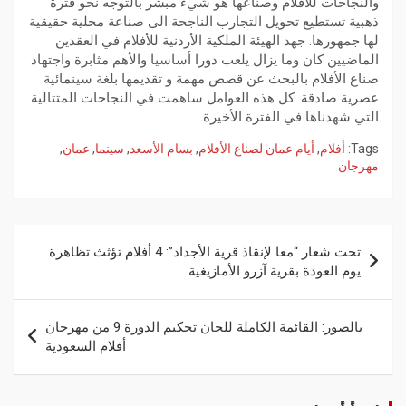
والنجاحات للأفلام وصناعها هو شيء مبشر بالتوجه نحو فترة
ذهبية تستطيع تحويل التجارب الناجحة الى صناعة محلية حقيقية
لها جمهورها. جهد الهيئة الملكية الأردنية للأفلام في العقدين
الماضيين كان وما يزال يلعب دورا أساسيا والأهم مثابرة واجتهاد
صناع الأفلام بالبحث عن قصص مهمة و تقديمها بلغة سينمائية
عصرية صادقة. كل هذه العوامل ساهمت في النجاحات المتتالية
التي شهدناها في الفترة الأخيرة.
Tags:
أفلام
,
أيام عمان لصناع الأفلام
,
بسام الأسعد
,
سينما
,
عمان
,
مهرجان
تحت شعار “معا لإنقاذ قرية الأجداد”: 4 أفلام تؤثث تظاهرة
يوم العودة بقرية آزرو الأمازيغية
بالصور: القائمة الكاملة للجان تحكيم الدورة 9 من مهرجان
أفلام السعودية