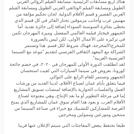
هناك أربع مسابقات الرئيسية: مسابقة الفيلم الروائي العربي
الطويل ومسابقة الفيلم الوثائقي العربي الطويل ومسابقة الفيلم
العربي القصير و قسم الأفلام الدولية. لجان تحكيم مؤلفة من
مهنيين عرب وأجانب مرموقين تختار الفائز في كل قسم الذي
يحظى بجائزة السوسنة السوداء إضافة إلى جائزة نقدية. أما
الجمهور فيختار فيلمه العالمي المفضل. وميزة المهرجان تكمن
في تركيزه على الأعمال الأولى، لكن ليس بالضرورة
للمخرج\المخرجة، فهناك شروط لكل قسم. هذا وتستمر
الشراكة مع المعهد الثقافي الفرنسي لتقديم “موعد مع السينما
الفرنسية-العربية”.
لقد انطلقت الدورة الأولى للمهرجان في ٢٠٢٠، في خضم جائحة
كورونا، بعروض في سينما السيارات التي لقيت استحسان
الجمهور وتستمر للعام الرابع على التوالي.
فيما يتعلق بأيام عمان لصناع الأفلام، لدينا العديد من ورشات
العمل والجلسات الحوارية بالإضافة لمنصات تسويق المشاريع
إما في مرحلة التطوير أو ما بعد الإنتاج، وهي مفتوحة لصناع
الأفلام العرب. و يعود هذا العام سوق عمان للمشاريع الذي يمنح
الفرصة للمشاركين للتشبيك مع خبراء في صناعة السينما من
منتجين وموزعين وممولين ومخرجين.
طبعا نحتفظ ببعض المفاجئات التي سيتم الإعلان عنها قريبا.