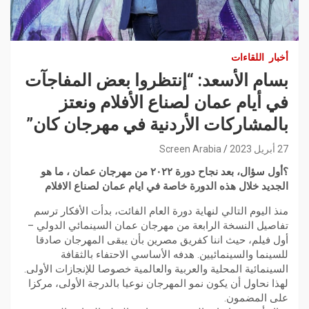
أخبار
اللقاءات
بسام الأسعد: “إنتظروا بعض المفاجآت
في أيام عمان لصناع الأفلام ونعتز
بالمشاركات الأردنية في مهرجان كان”
27 أبريل 2023
Screen Arabia
؟أول سؤال، بعد نجاح دورة ٢٠٢٢ من مهرجان عمان ، ما هو
الجديد خلال هذه الدورة خاصة في ايام عمان لصناع الافلام
منذ اليوم التالي لنهاية دورة العام الفائت، بدأت الأفكار ترسم
تفاصيل النسخة الرابعة من مهرجان عمان السينمائي الدولي –
أول فيلم، حيث اننا كفريق مصرين بأن يبقى المهرجان صادقا
للسينما والسينمائيين. هدفه الأساسي الاحتفاء بالثقافة
السينمائية المحلية والعربية والعالمية خصوصا للإنجازات الأولى.
لهذا نحاول أن يكون نمو المهرجان نوعيا بالدرجة الأولى، مركزا
على المضمون.