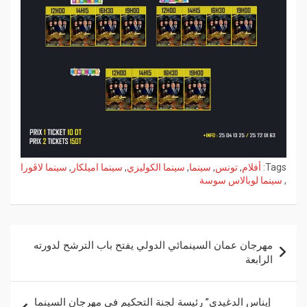
Tags:
أفلام
,
تونس
,
سينما
,
سينما الكوليزي
,
سينما اميلكار
,
سينما لاڨورا
,
سينما لوبالاس سوسة
مهرجان عمان السينمائي الدولي يفتح باب الترشح لدورته
الرابعة
إيناس الدغيدي” رئيسة لجنة التحكيم في مهرجان السينما