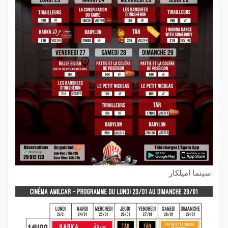
:سينما اميلكار