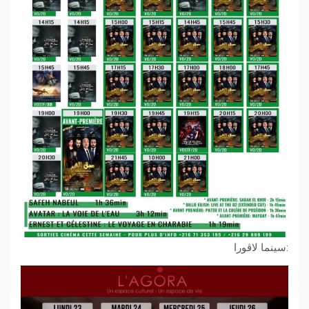
:سينما لاڨورا