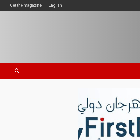
Get the magazine
English