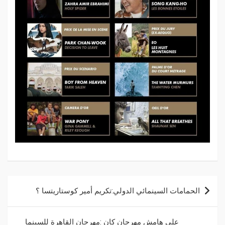
الحمامات السينمائي الدولي:تكريم أمير كوستاريتسا ؟
على هامش مهرجان كان :مهرجان القاهرة للسينما