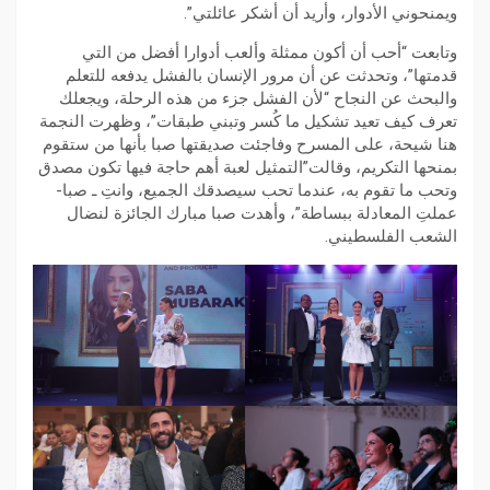
ويمنحوني الأدوار، وأريد أن أشكر عائلتي”.
وتابعت “أحب أن أكون ممثلة وألعب أدوارا أفضل من التي
قدمتها”، وتحدثت عن أن مرور الإنسان بالفشل يدفعه للتعلم
والبحث عن النجاح “لأن الفشل جزء من هذه الرحلة، ويجعلك
تعرف كيف تعيد تشكيل ما كُسر وتبني طبقات”، وظهرت النجمة
هنا شيحة، على المسرح وفاجئت صديقتها صبا بأنها من ستقوم
بمنحها التكريم، وقالت”التمثيل لعبة أهم حاجة فيها تكون مصدق
وتحب ما تقوم به، عندما تحب سيصدقك الجميع، وانتِ ـ صبا-
عملتِ المعادلة ببساطة”، وأهدت صبا مبارك الجائزة لنضال
الشعب الفلسطيني.