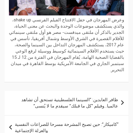
وعرض المهرجان في حفل الافتتاح الفيلم الفرنسي shake up،
والذي يستكشف موضوعات الوحدة والبحث عن معنى الحياة،
الجدير بالذكر أن ملتقى ميدفست- مصر هو أول ملتقى سينمائي
للأفلام القصيرة في الشرق الأوسط وشمال أفريقيا، تأسس في
عام 2017، يستكشف المهرجان التداخل بين السينما والصحة،
حيث يستخدم الأفلام السينمائية كوسيط ووسيلة لرفع الوعي
بالقضايا الصحية الهامة، يُقام المهرجان في الفترة من 12 لـ 15
سبتمبر الجاري في الجامعة الأمريكية بوسط القاهرة في ميدان
التحرير.
ظافر العابدين: “السينما الفلسطينية تستحق أن تشاهد
عالميا…وفيلم “كل ما قبلك” سيقدم ما لا يُنسى”
“كاميكاز”: حين تصبح المشرحة مسرحا للصراعات النفسية
والعزلة الإجتماعية