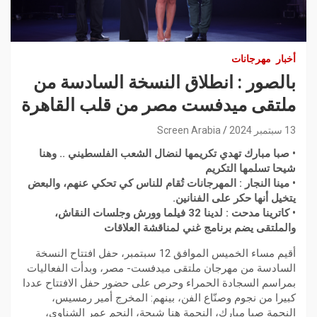
أخبار
مهرجانات
بالصور : انطلاق النسخة السادسة من
ملتقى ميدفست مصر من قلب القاهرة
13 سبتمبر 2024
Screen Arabia
• صبا مبارك تهدي تكريمها لنضال الشعب الفلسطيني .. وهنا
شيحا تسلمها التكريم
• مينا النجار : المهرجانات تُقام للناس كي تحكي عنهم، والبعض
يتخيل أنها حكر على الفنانين.
• كاترينا مدحت : لدينا 32 فيلما وورش وجلسات النقاش،
والملتقى يضم برنامج غني لمناقشة العلاقات
أقيم مساء الخميس الموافق 12 سبتمبر، حفل افتتاح النسخة
السادسة من مهرجان ملتقى ميدفست- مصر، وبدأت الفعاليات
بمراسم السجادة الحمراء وحرص على حضور حفل الافتتاح عددا
كبيرا من نجوم وصنّاع الفن، بينهم: المخرج أمير رمسيس،
النجمة صبا مبارك، النجمة هنا شيحة، النجم عمر الشناوي،