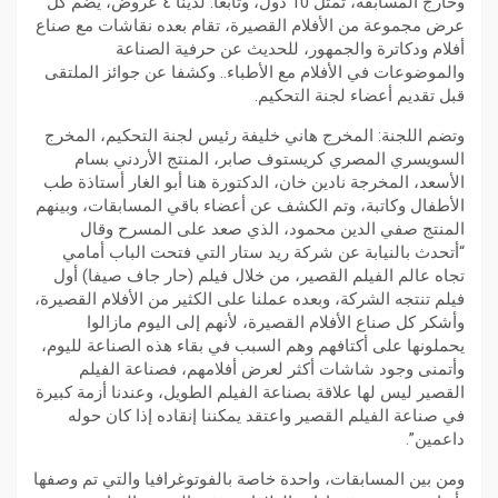
وخارج المسابقة، تمثل 10 دول، وتابعا: لدينا ٤ عروض، يضم كل
عرض مجموعة من الأفلام القصيرة، تقام بعده نقاشات مع صناع
أفلام ودكاترة والجمهور، للحديث عن حرفية الصناعة
والموضوعات في الأفلام مع الأطباء.. وكشفا عن جوائز الملتقى
قبل تقديم أعضاء لجنة التحكيم.
وتضم اللجنة: المخرج هاني خليفة رئيس لجنة التحكيم، المخرج
السويسري المصري كريستوف صابر، المنتج الأردني بسام
الأسعد، المخرجة نادين خان، الدكتورة هنا أبو الغار أستاذة طب
الأطفال وكاتبة، وتم الكشف عن أعضاء باقي المسابقات، وبينهم
المنتج صفي الدين محمود، الذي صعد على المسرح وقال
“أتحدث بالنيابة عن شركة ريد ستار التي فتحت الباب أمامي
تجاه عالم الفيلم القصير، من خلال فيلم (حار جاف صيفا) أول
فيلم تنتجه الشركة، وبعده عملنا على الكثير من الأفلام القصيرة،
وأشكر كل صناع الأفلام القصيرة، لأنهم إلى اليوم مازالوا
يحملونها على أكتافهم وهم السبب في بقاء هذه الصناعة لليوم،
وأتمنى وجود شاشات أكثر لعرض أفلامهم، فصناعة الفيلم
القصير ليس لها علاقة بصناعة الفيلم الطويل، وعندنا أزمة كبيرة
في صناعة الفيلم القصير واعتقد يمكننا إنقاده إذا كان حوله
داعمين”.
ومن بين المسابقات، واحدة خاصة بالفوتوغرافيا والتي تم وصفها