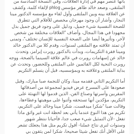
بأنها عنصر مهم في إدارة العلاقات، وفي النسخة السادسة من
الملتقى، وصعد خالد طاهر مؤسس phlog لإلقاء كلمة، وكشف
عن العلاقة بينه وبين الملتقى وأول لقاء مع مؤسسه الدكتور مينا
النجار، وأشار أن وجود مهرجان مخصص للأفلام التي تتطرق
للصحة النفسية شيء جميل، ودليل على وجود فريق جميل بذل
مجهودا في هذا المجال، وأضاف “العلاقات مختلفة من شخص
لآخر، وتأثيرها أيضا على الصحة النفسية للإنسان تختلف”، وتمنى
أن تمتد علاقته مع الملتقى لسنوات، وقدم كلا من الدكتور خالد
ومينا فقرة التكريمات، وبدأت بالدكتور روبرت إبرامز، وتحدث
خالد عن إسهامات روبرت في عالم علاقة السينما بالصحة، ووجه
روبرت التحية لكل القائمين على الملتقى وللحضور، وتحدث عن
بداية الملتقى وعلاقته به وبمؤسسيه، قبل أن يتسلم التكريم.
أما التكريم الثاني فقدمه مينا، وكان للنجمة صبا مبارك، وقبل
صعودها على المسرح عرض فيديو لمجموعة من أصدقائها
المقربين وأسرتها وصناع الفن، الذين قدموا لها التهنئة على
التكريم، مؤكدين أنها تستحقه وأثنوا على موهبتها وعطاءها،
وقالت صبا “شكرا ميدفست، شكرا مينا وخالد على التكريم،
تكريم من هذا النوع عندما يأتي بعد لحظة انت غير واثق ماذا
تفعل -لأن التمثيل شيء صعب جدا، فأحيانا ننتظر شهور
وسنوات لنرى نتاج عملنا- أقول تكريم مثل هذا يجعلك تشعر
على الأقل أنك تفعل شيئا صحيحا، شكرا لمن يثقون بي