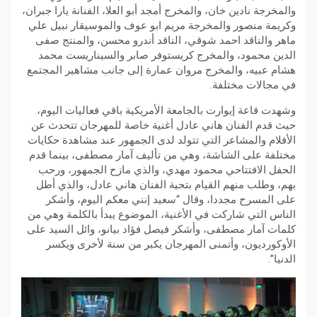
والمخرجة نادين خان، والمخرج أمجد أبو العلا، الفنانة يارا جبران،
وكريمة منصور والمخرجة مريم ابو عوف والموسيقار نبيل علي
ماهر والناقد احمد شوقي، الناقد أندرو محسن، والمنتج صفى
الدين محمود، والمخرج كريستوفر صابر والسيناريست محمد
هشام عبيه، والمخرج مروان عمارة إلى جانب مشاهير المجتمع
في مجالات مختلفة.
وشهدت قاعة إيوارت بالجامعة الأمريكية باقي فعاليات اليوم،
حيث قدم الفنان هاني عادل أغنية خاصة للمهرجان تتحدث عن
الأفلام والمشاعر التي تتولد لدى الجمهور عند مشاهدة حكايات
مختلفة على الشاشة، وهي من تأليف آمار مصطفى، بينما قدم
الحفل الافتتاحي محمود مهدي، والذي مازح الجمهور، ورحب
بهم، وطلب منهم القيام بتحية الفنان هاني عادل، والذي أطل
على المسرح مجددا، وقال “سعيد إنني معكم اليوم، وأشكر
الناس التي شاركت في الأغنية، الموضوع يبدأ بالكلمة وهي من
كلمات آمار مصطفى، وأشكر فيصل فؤاد بيانو، وائل السيد على
الأوكورديون، وأتمنى المهرجان يكبر من سنة لأخرى ويكسر
الدنيا”.