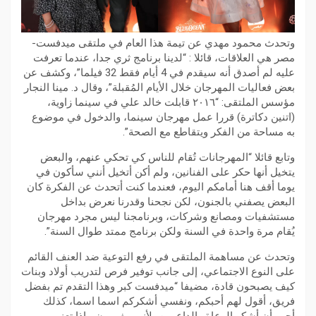
وتحدث محمود مهدي عن تيمة هذا العام في ملتقى ميدفست-
مصر هي العلاقات، قائلا : “لدينا برنامج ثري جدا، عندما تعرفت
عليه لم أصدق أنه سيقدم في 4 أيام فقط 32 فيلما”، وكشف عن
بعض فعاليات المهرجان خلال الأيام المُقبلة”، وقال د. مينا النجار
مؤسس الملتقى: “٢٠١٦ قابلت خالد علي في سينما زاوية،
(اتنين دكاترة) قررا عمل مهرجان سينما، والدخول في موضوع
به مساحة من الفكر ويتقاطع مع الصحة”.
وتابع قائلا “المهرجانات تُقام للناس كي تحكي عنهم، والبعض
يتخيل أنها حكر على الفنانين، ولم أكن أتخيل أنني سأكون في
يوما أقف هنا أمامكم اليوم، فعندما كنت أتحدث عن الفكرة كان
البعض يصفني بالجنون، لكن نجحنا وقدرنا نعرض بداخل
مستشفيات ومصانع وشركات، وبرنامجنا ليس مجرد مهرجان
يُقام مرة واحدة في السنة ولكن برنامج ممتد طوال السنة”.
وتحدث عن مساهمة الملتقى في رفع التوعية ضد العنف القائم
على النوع الاجتماعي، إلى جانب توفير فرص لتدريب أولاد وبنات
كيف يصبحون قادة، مضيفا “ميدفست كبر وهذا التقدم تم بفضل
فريق، أقول لهم أحبكم، ونفسي أشكركم اسما اسما، كذلك
أحب أن أشكر الرعاة والداعمين، لأنهم يفهمون ماذا تعني