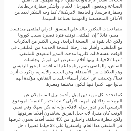
الصناعة ويدفعون المهرجان للأمام، وأشكر سفارة بريطانيا،
وسفارة فرنسا، والجامعة الأمريكية”، كما وجه الشكر لعدد من
الأماكن المتخصصة والمهتمة بصناعة السينما.
بينما تحدث الدكتور خالد علي المنسق الدولي لملتقى ميدفست
– مصر، قائلا ” إن الملتقى توقف فترة قصيرة بسبب كورونا
ولكن عاد بقوة في النسخة الرابعة، وسرد الكثير من الذكريات
مع الملتقى، وأشار لبدء رحلة النسخة الجديدة من الملتقى، في
الوقت نفسه قالت كاترينا مدحت المدير التنفيذي للملتقى،
“لدينا 32 فيلما، بينها أفلام ستعرض في الورش وجلسات
النقاش، والملتقى يضم برنامجا غنيا لمناقشة المحور الرئيسي
وهو العلاقات بين الأصدقاء، وعن الحب، والأسرة، وذكريات أثرت
فينا”، وتحدثت عن اختيار أسماء جلسات النقاش، مؤكدة أنهم
بذلوا جهدا كبيرا فيها لتكون مختلفة ومعبرة.
كما تحدث كل من نادين إميل وأحمد نبيل المسؤولان عن
البرمجة، وقالا إن المهمة الأولى كانت اختيار “التيمة” الموضوع
الرئيسي الذي تدور حوله الأفلام، وأنه لم يكن سهلا، وفي نفس
الوقت كان مثيرا، لأنه جعل الفريق يشاهدون أفلاما يعرفونها
ولكن بنظرة مختلفة، واختاروا من 450 فيلما أفلاما يحبون عرضها
في الملتقى هذا العام، واستقروا على 32 فيلما قصيرا داخل