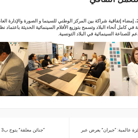
تم أمس الإربعاء 3 ماي 2023، إمضاء إتفاقية شراكة بين المركز الوطني للسينما و الصورة والإدا
 في كامل أنحاء البلاد وتسمح بتوزيع الأفلام السينمائية الحديثة باعتماد ن
م للصناعة السينمائية في البلاد التونسية.
وزه بأكثر من 30 جائزة عالمية: “جيران” يعرض عبر
“ج