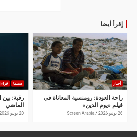
إقرأ أيضا
أخبار
سينما
قراءا
راحة العودة: رومنسية المعاناة في
رقية: بين 
فيلم «يوم الدين»
الماضي
26 يونيو 2026
Screen Arabia
20 يونيو 2026