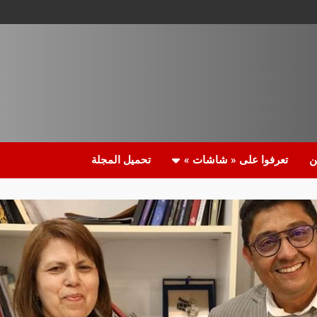
ن
تعرفوا على « شاشات »
تحميل المجلة