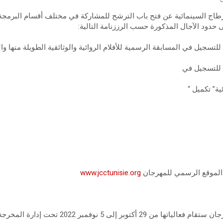
لتسجيل في المسابقة الرسمية للأفلام الروائية والوثائقية الطويلة منها و
 للتسجيل في
ية” تكميل “
ر الموقع الرسمي للمهرجان
www.jcctunisie.org
ويذكر أن الدورة 33 من المهرجان ستقام فعالياتها من 9