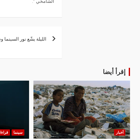
الشامخي “.
الليلة يشّع نور السينم
إقرأ أيضا
أخبار
سينما
قراءا