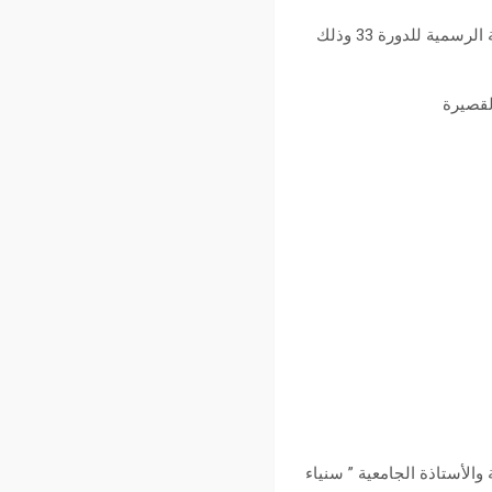
أعلنت الهيئة المديرة لأيّام قرطاج السينمائية عن فتح باب الترشح للمشاركة في مختلف أقسام البرمجة الرسمية للدورة 33 وذلك
القصيرة
2 أكتوبر إلى 5 نوفمبر 2022 تحت إدارة المخرجة والأستاذة الجامعية ” سنياء