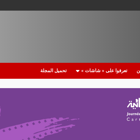
ن
تعرفوا على « شاشات »
تحميل المجلة