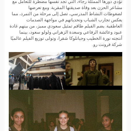
تؤدي دورها الممثلة رجاء، التي تجد نفسها مضطرة للتعامل مع
مشاعر الحزن بعد وفاة صديقتها المقربة. ومع تعرضها
لضغوطات النشاط المدرسي، تصل إلى مرحلة من التمرد، مما
يعكس تجارب الشباب وتحدياتهم في مواجهة الصدمات
العاطفية. يضم الفيلم طاقم تمثيل سعودي مميز، من بينهم غادة
عبود وعائشة الرفاعي وسعدة الزهراني ولولو سعود، بينما
أنتجته نورة الخطيب وجيانلوكا شقرا، وتولى توزيع الفيلم عالميًا
شركة فرونت رو.