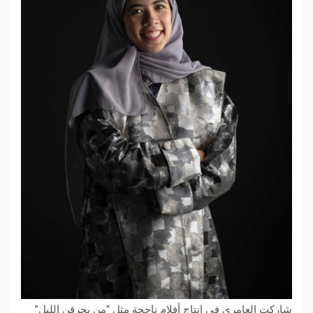
شاركت العامري في إنتاج أفلام ناجحة مثل “من يحرقن الليل”