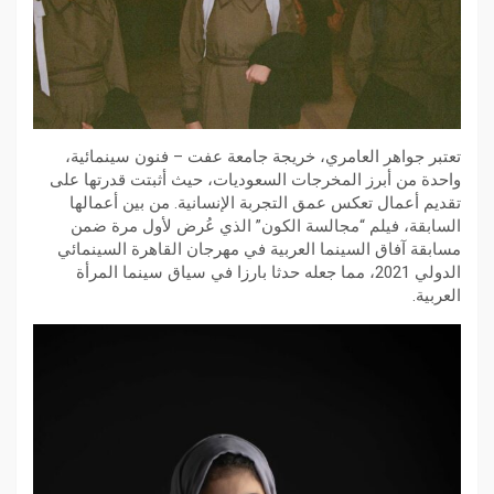
تعتبر جواهر العامري، خريجة جامعة عفت – فنون سينمائية،
واحدة من أبرز المخرجات السعوديات، حيث أثبتت قدرتها على
تقديم أعمال تعكس عمق التجربة الإنسانية. من بين أعمالها
السابقة، فيلم “مجالسة الكون” الذي عُرض لأول مرة ضمن
مسابقة آفاق السينما العربية في مهرجان القاهرة السينمائي
الدولي 2021، مما جعله حدثا بارزا في سياق سينما المرأة
العربية.