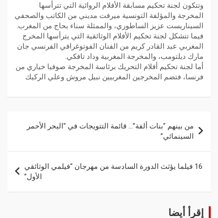
وتتكون لجنة تحكيم مسابقة الأفلام الروائية التي تترأسها
المخرجة والمؤلفة التونسية ميرفت مديني من الكاتب والصحفي
السيناريست عزيز الساطوري، والممثلة سناء بحاج من المغرب.
فيما تتشكل لجنة تحكيم الأفلام الوثائقية التي يترأسها المخرج
المغربي عبد القادر كريم من الفنان الفوتوغرافي الفرنسي جان
مارك ديلتومب، والمخرجة المغربية وداد تافكي.
أما لجنة تحكيم أفلام التحريك برئاسة المخرجة صوفيا خياري من
فرنسا، فتضم المخرجين المغربيين نبيل مروش وعلي الركيك
من بينهم “بنات ألفة”… قائمة التتويجات في “البحر الأحمر
السينمائي”
16 فيلما يؤثث الدورة السادسة من مهرجان “فيلمي الوثائقي
الأول”
إقرأ أيضا