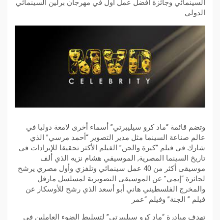
السينمائي وجائزة أفضل عمل أول في مهرجان برلين السينمائي
الدولي
وتضم قائمة “ماد كرو سيليبرتي” أسماء أخرى لامعة دوليا في
عالم صناعة السينما مثل مدير التصوير “أحمد مرسي” الذي
شارك في فيلم “كيرة والجن” الفيلم الأكثر تحقيقا للإيرادات في
تاريخ السينما المصرية, الموسيقي هشام نزيه الذي ألف
موسيقى أكثر من 40 عمل سينمائي وتلفزي وأول مصري يرشح
لجائزة “إيمي” عن الموسيقى التصويرية لمسلسل مارفل
والمخرج الفلسطيني هاني أبو أسعد الذي رشح للأوسكار عن
فيلم ” الجنة” وفيلم “عمر
تهدف مبادرة “ماد كرو سيليبرتي” لتسليط الضوء العاملين في