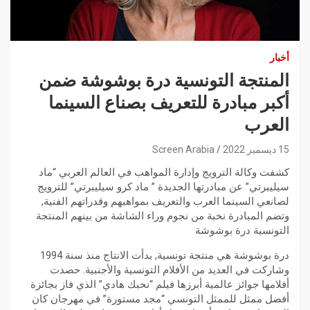
أخبار
المنتجة التونسية درة بوشوشة ضمن
أكبر مبادرة للتعريف بصناع السينما
العرب
15 ديسمبر 2022
Screen Arabia
كشفت وكالة الترويج وإدارة المواهب في العالم العربي “ماد
سيليبرتي” عن مبادرتها الجديدة ” ماد كرو سيليبرتي” للترويج
لصانعي السينما العرب والتعريف بمواهبهم وقدراتهم الفنية,
وتضم المبادرة نخبة من نجوم وراء الشاشة من بينهم المنتجة
التونسية درة بوشوشة
درة بوشوشة هي منتجة تونسية, بدأت الانتاج منذ سنة 1994
وشاركت في العديد من الأفلام التونسية والأجنبية. حصدت
أفلامها جوائز عالمية أبرزها فيلم “نحبك هادي” الذي فاز بجائزة
أفضل ممثل للممثل التونسي “مجد مستورة” في مهرجان كان