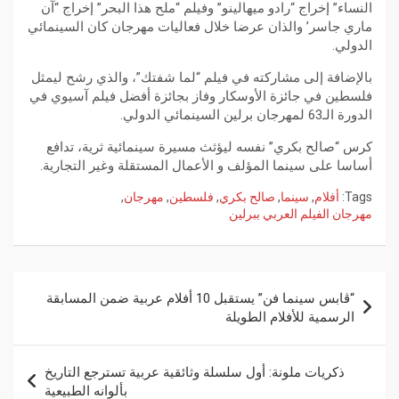
النساء” إخراج “رادو ميهالينو” وفيلم “ملح هذا البحر” إخراج “آن
ماري جاسر’ والذان عرضا خلال فعاليات مهرجان كان السينمائي
الدولي.
بالإضافة إلى مشاركته في فيلم “لما شفتك”، والذي رشح ليمثل
فلسطين في جائزة الأوسكار وفاز بجائزة أفضل فيلم آسيوي في
الدورة الـ63 لمهرجان برلين السينمائي الدولي.
كرس “صالح بكري” نفسه ليؤثث مسيرة سينمائية ثرية، تدافع
أساسا على سينما المؤلف و الأعمال المستقلة وغير التجارية.
Tags:
أفلام
,
سينما
,
صالح بكري
,
فلسطين
,
مهرجان
,
مهرجان الفيلم العربي ببرلين
“ڨابس سينما فن” يستقبل 10 أفلام عربية ضمن المسابقة
الرسمية للأفلام الطويلة
ذكريات ملونة: أول سلسلة وثائقية عربية تسترجع التاريخ
بألوانه الطبيعية