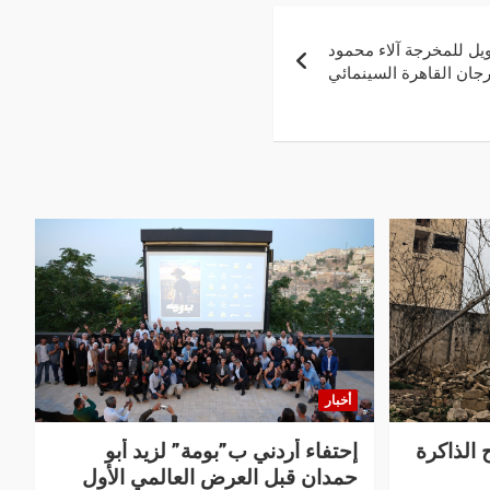
يل للمخرجة آلاء محمود
جان القاهرة السينمائي
أخبار
 الذاكرة
إحتفاء أردني ب”بومة” لزيد أبو
حمدان قبل العرض العالمي الأول