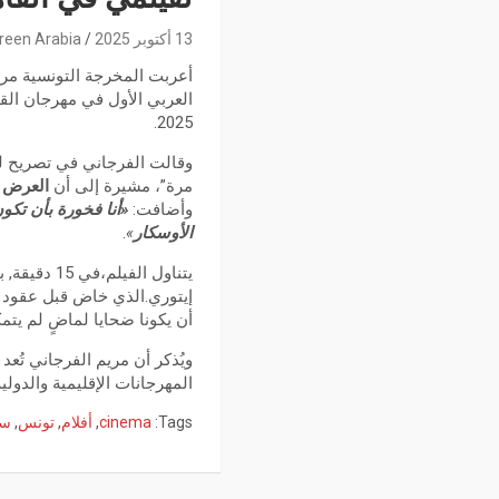
13 أكتوبر 2025
reen Arabia
أعربت المخرجة التونسية مري
2025.
وقالت الفرجاني في تصريح لـ
مرة”، مشيرة إلى أن
العرض ا
وأضافت:
«أنا فخورة بأن تكون
الأوسكار
»
.
يتناول ال
إيتوري.الذي خاض قبل عقود رح
أن يكونا ضحايا لماضٍ لم يتمك
ويُذكر أن مريم الفرجاني تُعد
المهرجانات الإقليمية والدولية
Tags:
cinema
,
أفلام
,
تونس
,
سي