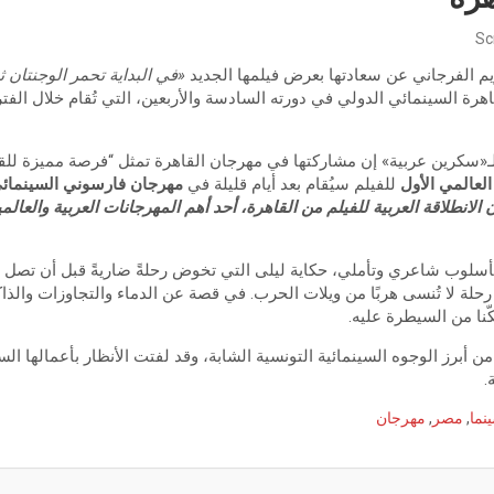
Sc
م الفرجاني عن سعادتها بعرض فيلمها الجديد
«في البداية تحمر الوجنتان ثم
«سكرين عربية» إن مشاركتها في مهرجان القاهرة تمثل “فرصة مميزة للقا
لعالمي الأول
للفيلم سيُقام بعد أيام قليلة في
مهرجان فارسوني السينمائي 
 الانطلاقة العربية للفيلم من القاهرة، أحد أهم المهرجانات العربية والعالم
فيلم،في 15 دقيقة, بأسلوب شاعري وتأملي، حكاية ليلى التي تخوض رحلةً ضاريةً قبل أن ت
لة لا تُنسى هربًا من ويلات الحرب. في قصة عن الدماء والتجاوزات والذا
ّنا من السيطرة عليه.
 من أبرز الوجوه السينمائية التونسية الشابة، وقد لفتت الأنظار بأعمالها ا
.
نما
,
مصر
,
مهرجان