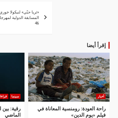
«ثريا حبّي» لنيكولا خو
المسابقة الدولية لمهرجا
46
إقرأ أيضا
أخبار
سينما
قراءا
راحة العودة: رومنسية المعاناة في
رقية: بين 
فيلم «يوم الدين»
الماضي