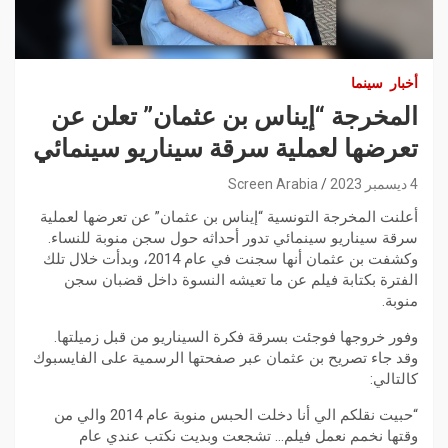
أخبار
سينما
المخرجة “إيناس بن عثمان” تعلن عن
تعرضها لعملية سرقة سيناريو سينمائي
4 ديسمبر 2023
Screen Arabia
أعلنت المخرجة التونسية “إيناس بن عثمان” عن تعرضها لعملية
سرقة سيناريو سينمائي تدور أحداثه حول سجن منوبة للنساء.
وكشفت بن عثمان أنها سجنت في عام 2014، وبدأت خلال تلك
الفترة بكتابة فيلم عن ما تعيشه النسوة داخل قضبان سجن
منوبة.
وفور خروجها فوجئت بسرقة فكرة السيناريو من قبل زميلتها.
وقد جاء تصريح بن عثمان عبر صفحتها الرسمية على الفايسبوك
كالتالي:
“حبيت نقلكم الي أنا دخلت الحبس منوبة عام 2014 والي من
وقتها نخمم نعمل فيلم… تشجعت وبديت نكتب عندي عام