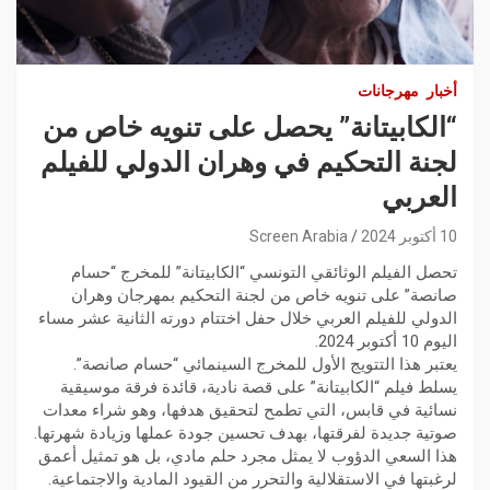
أخبار
مهرجانات
“الكابيتانة” يحصل على تنويه خاص من
لجنة التحكيم في وهران الدولي للفيلم
العربي
10 أكتوبر 2024
Screen Arabia
تحصل الفيلم الوثائقي التونسي “الكابيتانة” للمخرج “حسام
صانصة” على تنويه خاص من لجنة التحكيم بمهرجان وهران
الدولي للفيلم العربي خلال حفل اختتام دورته الثانية عشر مساء
اليوم 10 أكتوبر 2024.
يعتبر هذا التتويج الأول للمخرج السينمائي “حسام صانصة”.
يسلط فيلم “الكابيتانة” على قصة نادية، قائدة فرقة موسيقية
نسائية في قابس، التي تطمح لتحقيق هدفها، وهو شراء معدات
صوتية جديدة لفرقتها، بهدف تحسين جودة عملها وزيادة شهرتها.
هذا السعي الدؤوب لا يمثل مجرد حلم مادي، بل هو تمثيل أعمق
لرغبتها في الاستقلالية والتحرر من القيود المادية والاجتماعية.