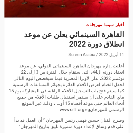
أخبار
سينما
مهرجانات
القاهرة السينمائي يعلن عن موعد
انطلاق دورة 2022
11 أبريل 2022
Screen Arabia
أعلنت إدارة مهرجان القاهرة السينمائى الدولي، عن موعد
انعقاد دورته ال44، التى ستقام خلال الفترة من 13إلى 22
نوفمبر 2022، بدار الأوبرا المصرية فيما سيخصص اليوم التالي
لحفل الختام لعرض الأفلام الفائزة بجوائز المسابقات الرسمية .
كما سيتم فتح باب التسجيل للأفلام الراغبة فى المشاركة يوم 15
ماي القادم على أن يستمر استقبال طلبات الأفلام من جميع
أنحاء العالم حتى موعد أقصاه 15 أوت ، وذلك عبر الموقع
الرسمي للمهرجانwww.ciff.org.eg
وصرح الفنان حسين فهمي رئيس المهرجان ” أن العمل قد بدأ
على قدم وساق لإعداد دورة متميزة تليق بتاريخ المهرجان”