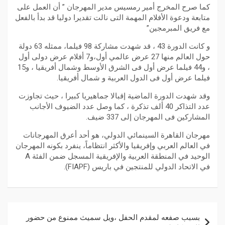
كما صرح المخرج أمير رمسيس مدير المهرجان ” أن العمل على
متابعة ودعوة الأفلام المهمة التى نالت تقديرا دوليا قد بدأ بالفعل
مع فريق المبرمجين”
و كانت الدورة 43 ، قد شهدت مشاركة 98 فيلما، ممثله 63 دولة
حول العالم منها 27 عرض عالمي أول،و7 أفلام عرض دولى أول
، و44 فيلما عرض أول فى الشرق الأوسط وشمال أفريقيا ، و15
فيلما عرض أول فى الدول العربية و شمال أفريقيا.
وقد شهدت الدورة الماضية إقبالا جماهيريا كبيرا ، حيث تجاوزت
عدد التذاكر 40 ألف تذكرة ، كما وصل عدد الضيوف الأجانب
المشاركين فى المهرجان إلى 337 ضيف.
مهرجان القاهرة السينمائي الدولي، هو أحد أعرق المهرجانات
في العالم العربي وإفريقيا والأكثر انتظاماً، ينفرد بكونه المهرجان
الوحيد في المنطقة العربية والإفريقية المسجل ضمن الفئة A
في الاتحاد الدولي للمنتجين في باريس (FIAPF).
بسبب صفعه لمقدم الحفل ،ويل سميث ممنوع من حضور