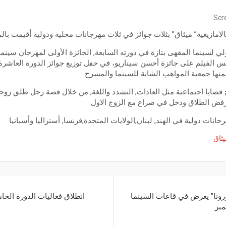
Scr
الامازيغية” ميثاق” بثلاث جوائز في ثلاث مهرجانات محلية ودولية أقيمت با
لي لسينما المقهى بتازة في دورته السابعة, الجائزة الأولى لمهرجان سينم
 الفيلم على جائزة أحسن سيناريو، في حفل توزيع جوائز الدورة العاشرة
متها جمعية المواهب الشابة للسينما والمسرح
قضايا اجتماعية مثل العادات, التشدد واللغة, من خلال قصة رجل طلق زوجته
 رفض الطلاق ودخل في صراع مع الزوج الاول
نات دولية في الهند, لبنان,الولايات المتحدة,فرنسا, أستراليا وأسبانيا
يثاق
رونا” يعرض في قاعات السينما
انطلاق فعاليات الدورة الخ