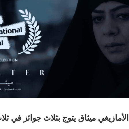
الأمازيغي ميثاق يتوج بثلاث جوائز في ثل