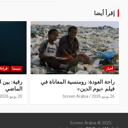
إقرأ أيضا
أخبار
سينما
قراءا
راحة العودة: رومنسية المعاناة في
رقية: بين 
فيلم «يوم الدين»
الماضي
26 يونيو 2026
Screen Arabia
20 يونيو 2026
Screen Arabia © 2025