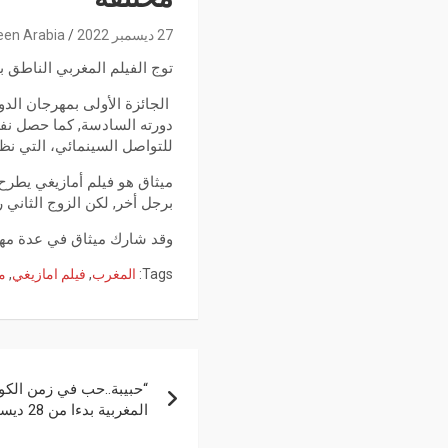
27 ديسمبر 2022
een Arabia
توج الفيلم المغربي الناطق ب
الجائزة الأولى بمهرجان الدو
دورته السادسة, كما حصل نفس
للتواصل السينمائي، التي نظ
ميثاق هو فيلم أمازيغي يطرح 
برجل أخر, لكن الزوج الثاني
وقد شارك ميثاق في عدة مهرجا
Tags:
المغرب
,
فيلم امازيغي
,
م
“حبيبة..حب في زمن الكو
المغربية بدءا من 28 ديسمبر