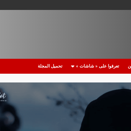
ن
تعرفوا على « شاشات »
تحميل المجلة