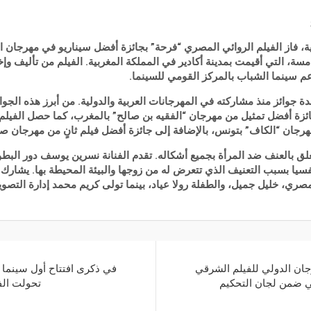
ية، فاز الفيلم الروائي المصري “فرحة” بجائزة أفضل سيناريو في مهرجان 
مسة، التي أقيمت بمدينة أكادير في المملكة المغربية. الفيلم من تأليف وإ
م سينما الشباب بالمركز القومي للسينما.
 جوائز منذ مشاركته في المهرجانات العربية والدولية. من أبرز هذه الجوا
ئزة أفضل تمثيل من مهرجان “الفقيه بن صالح” بالمغرب، كما حصل الفيل
هرجان “الكاف” بتونس، بالإضافة إلى جائزة أفضل فيلم ثانٍ من مهرجان 
علق بالعنف ضد المرأة بجميع أشكاله. تقدم الفنانة نسرين يوسف دور الب
سيا بسبب التعنيف الذي تتعرض له من زوجها والبيئة المحيطة بها. يشارك 
ري، خليل جميل، والطفلة رولا عياد، بينما تولى كريم محمد إدارة التصوي
رجان الدولي للفيلم الشرقي
في ذكرى افتتاح أول سينما 
 ضمن لجان التحكيم
تحولت الف