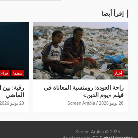
إقرأ أيضا
أخبار
سينما
قراءا
راحة العودة: رومنسية المعاناة في
رقية: بين 
فيلم «يوم الدين»
الماضي
26 يونيو 2026
Screen Arabia
20 يونيو 2026
Screen Arabia © 2025