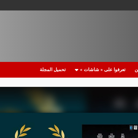
ن
تعرفوا على « شاشات »
تحميل المجلة