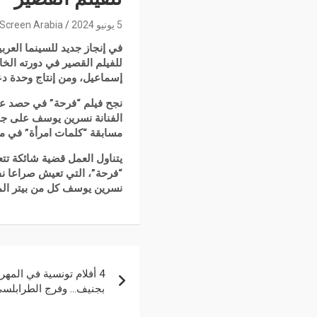
5 يونيو 2024
Screen Arabia
في إنجاز جديد للسينما العرب
للفيلم القصير في دورته الخا
إسماعيل، ومن إنتاج وحدة دع
نجح فيلم “فرحة” في حصد عدة
الفنانة نسرين يوسف على جا
مسابقة “كلمات امرأة” في م
يتناول العمل قضية شائكة تت
“فرحة”، التي تعيش صراعا نف
نسرين يوسف كل من بيتر المص
4 أفلام تونسية في المه
بجنيف… وفرج الطرابلسي