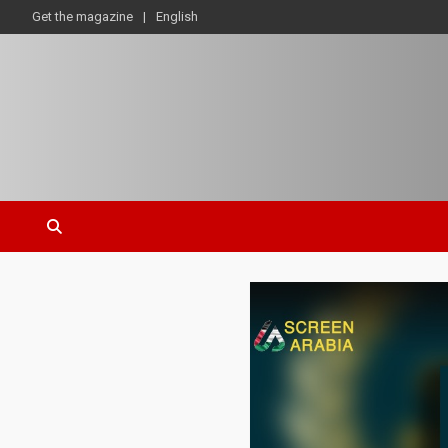
Get the magazine
English