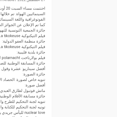
السينمائيين الهواة. تم خلا
الفوتوغرافية واللغة السينمائي
كما تم الإعلان عن الجوائز ال
جائزة الجمعية التونسية للنه
فيلم التيكتوكية La tikokeuse لنيكولو دجيتا.
جائزة منظمة العفو الدولية:
فيلم التيكتوكية La tikokeuse لنيكولو دجيتا.
جائزة بلدية قليبية:
فيلم بولارناخت polarnacht لميس صمود من نادي السينمائيين الهواة بقليببة
جائزة المسابقة الوطنية للصو
أفضل سيناريو: عشرة وقول ل
جائزة الصورة:
تنويه خاص لصورة: الحصاد ال
أفضل صورة:
ماتش فوتبول لطارق العبدي
جائزة مسابقة الأفلام الوطنية
تنويه لجنة التحكيم للطرح والغرافة لفيلم pomme d’amour لدنيا الغضاب 
تونيه لجنة التحكيم للكتابة وا
nuclear love لليأس جريدي و أرواح عارية لحسام علي العشي