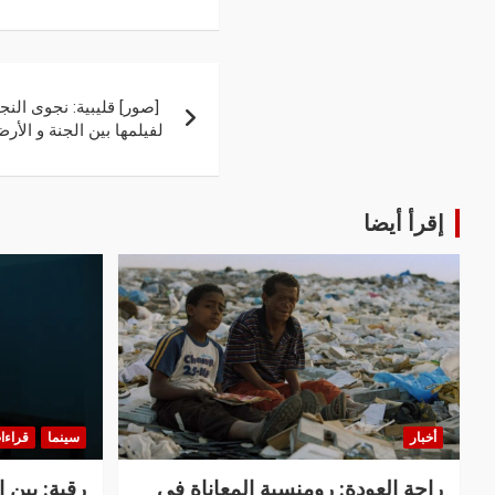
‏ [صور] قليبية: نجوى الن
‏لفيلمها بين الجنة و الأر
إقرأ أيضا
أخبار
سينما
قراءا
راحة العودة: رومنسية المعاناة في
رقية: بين 