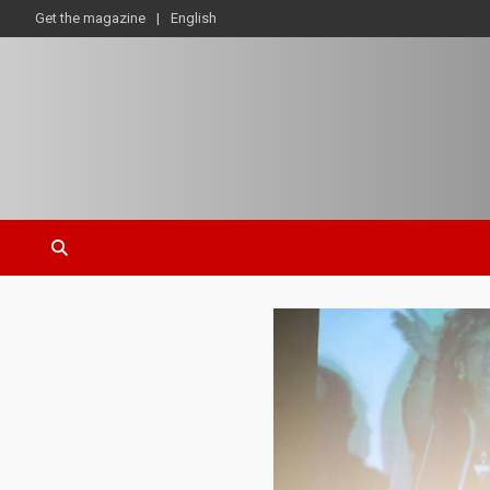
Get the magazine
English