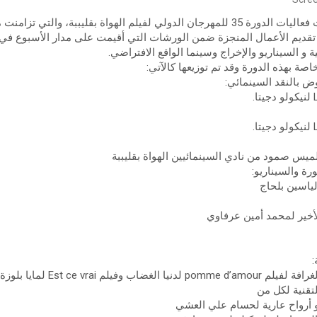
اختتمت مساء السبت 20 أوت فعاليات الدورة 35 للمهرجان الدولي لفيلم الهواة بقليببة،
لها تقديم الأعمال المنجزة ضمن الورشات التي أقيمت على مدار الأسبوع 
ة و السيناريو والإخراج وسينما الواقع الافتراضي.
خاصة بهذه الدورة وقد تم توزيعها كالآتي:
وض بالنقد السينمائي:
رة والسيناريو:
ياسين بلحاج
أخير لمحمد أمين عرفاوي
:
وفيلم Est ce vrai لمايا بلوزة
لتقنية لكل من