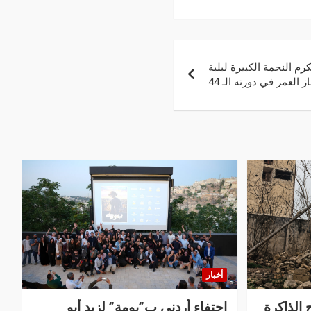
م النجمة الكبيرة لبلبة
 العمر في دورته الـ 44
أخبار
 الذاكرة
إحتفاء أردني ب”بومة” لزيد أبو