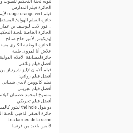
تنويه لجنة التحكيم للصوت وا
الجائزة فيلم المدارس:
فيلم rouge orange vert لأيمن دروسي
جائزة الفيلم الهواة/ المستقل
… فور لايت ليوسف بن عمارة
الجائزة الخاصة بلجنة التحكيم
إيديكوس لأمير حاج صالح
الجائزة الوطنية الكبرى مسند
علاش أنا لمروى طيبة
جائزةلمسابقة الأفلام الدولية:
أفضل فيلم وثائقي:
فيلم ألامان لإليز شيرنياز م
أفضل فيلم روائي:
فيلم كاتوومن لايدي شيباني م
أفضل فيلم تجريبي:
منسوخ لمحمد عصمان كيلان
أفضل فيلم تحريكي:
ذو هول thé hole لبتور كالميرتزاك من بولاندا
جائزة الصقر الذهبي للجنة ال
Les larmes de la seine
لأنيس بلعيد من فرنسا